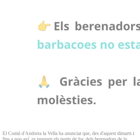
El Comú d'Andorra la Vella ha anunciat que, des d'aquest dimarts i
fins a nou aví, es tanquen els punts de foc dels berenadors de la