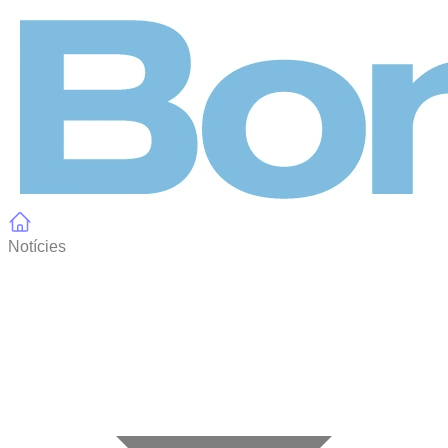
Panell de gestió de galetes
Notícies