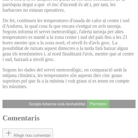
parròquia degut a que el risc d'incendi és alt i, per tant, les
barbacoes no estaran operatives.
De fet, continuen les temperatures d'onada de calor al centre i sud
d'Andorra, la qual cosa fa que encara s'estigui en avís taronja.
Segons informa el servei meteorològic, l'alerta taronja per altes
temperatures es manté a la zona centre i sud del país fins a les 21
hores mentre que a la zona nord, el nivell és d'avís groc. La
possibilitat de ruixats aquest dimecres a la tarda farà baixar algun
grau els termòmetres i, al nord finalitzarà l'avís, mentre que al centre
i sud, baixarà a nivell groc.
Segons les dades del servei meteorològic, en comparació amb la
mitjana climàtica, les temperatures són aquests dies cinc graus
superiors pel que fa a la mínima i vuit graus si es tenen en compte
les màximes.
Permetre
Google Adsense està deshabilitat.
Comentaris
Afegir nou comentari