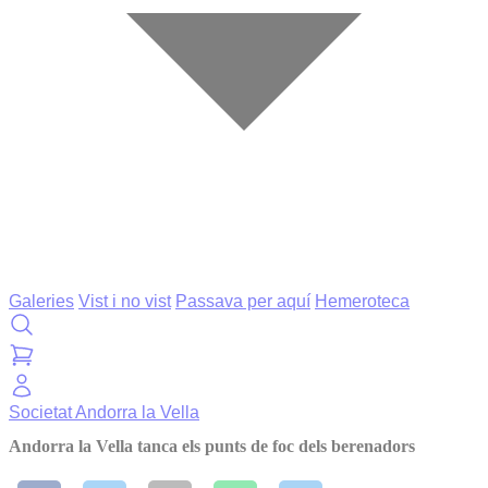
Galeries
Vist i no vist
Passava per aquí
Hemeroteca
Societat
Andorra la Vella
Andorra la Vella tanca els punts de foc dels berenadors