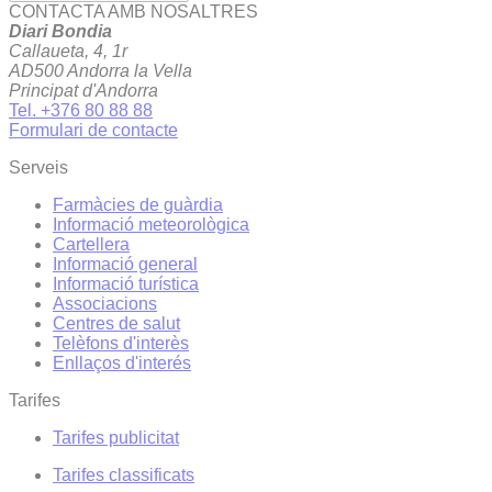
CONTACTA AMB NOSALTRES
Diari Bondia
Callaueta, 4, 1r
AD500 Andorra la Vella
Principat d'Andorra
Tel. +376 80 88 88
Formulari de contacte
Serveis
Farmàcies de guàrdia
Informació meteorològica
Cartellera
Informació general
Informació turística
Associacions
Centres de salut
Telèfons d'interès
Enllaços d'interés
Tarifes
Tarifes publicitat
Tarifes classificats