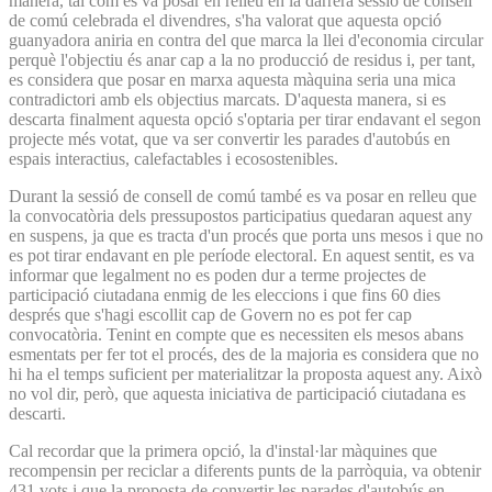
manera, tal com es va posar en relleu en la darrera sessió de consell
de comú celebrada el divendres, s'ha valorat que aquesta opció
guanyadora aniria en contra del que marca la llei d'economia circular
perquè l'objectiu és anar cap a la no producció de residus i, per tant,
es considera que posar en marxa aquesta màquina seria una mica
contradictori amb els objectius marcats. D'aquesta manera, si es
descarta finalment aquesta opció s'optaria per tirar endavant el segon
projecte més votat, que va ser convertir les parades d'autobús en
espais interactius, calefactables i ecosostenibles.
Durant la sessió de consell de comú també es va posar en relleu que
la convocatòria dels pressupostos participatius quedaran aquest any
en suspens, ja que es tracta d'un procés que porta uns mesos i que no
es pot tirar endavant en ple període electoral. En aquest sentit, es va
informar que legalment no es poden dur a terme projectes de
participació ciutadana enmig de les eleccions i que fins 60 dies
després que s'hagi escollit cap de Govern no es pot fer cap
convocatòria. Tenint en compte que es necessiten els mesos abans
esmentats per fer tot el procés, des de la majoria es considera que no
hi ha el temps suficient per materialitzar la proposta aquest any. Això
no vol dir, però, que aquesta iniciativa de participació ciutadana es
descarti.
Cal recordar que la primera opció, la d'instal·lar màquines que
recompensin per reciclar a diferents punts de la parròquia, va obtenir
431 vots i que la proposta de convertir les parades d'autobús en