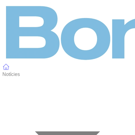
Panell de gestió de galetes
Notícies