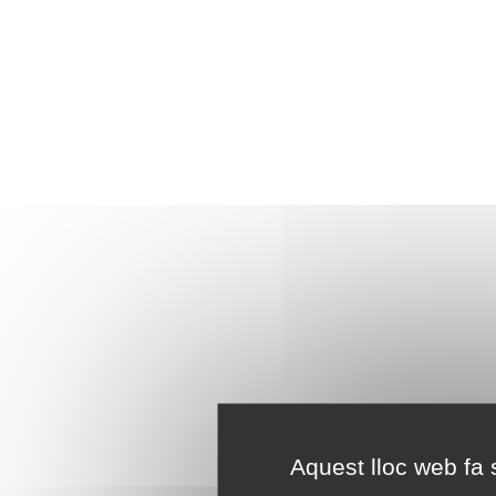
Aquest lloc web fa s