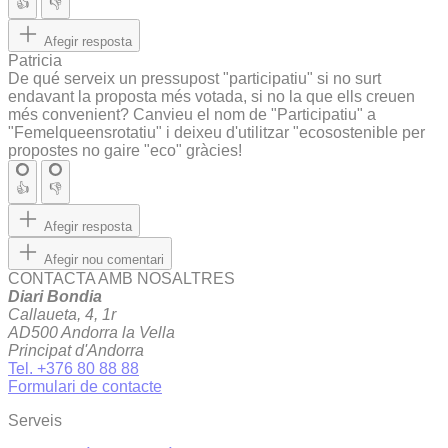
👍
👎
Afegir resposta
Patricia
De qué serveix un pressupost "participatiu" si no surt
endavant la proposta més votada, si no la que ells creuen
més convenient? Canvieu el nom de "Participatiu" a
"Femelqueensrotatiu" i deixeu d'utilitzar "ecosostenible per
propostes no gaire "eco" gràcies!
👍
👎
Afegir resposta
Afegir nou comentari
CONTACTA AMB NOSALTRES
Diari Bondia
Callaueta, 4, 1r
AD500 Andorra la Vella
Principat d'Andorra
Tel. +376 80 88 88
Formulari de contacte
Serveis