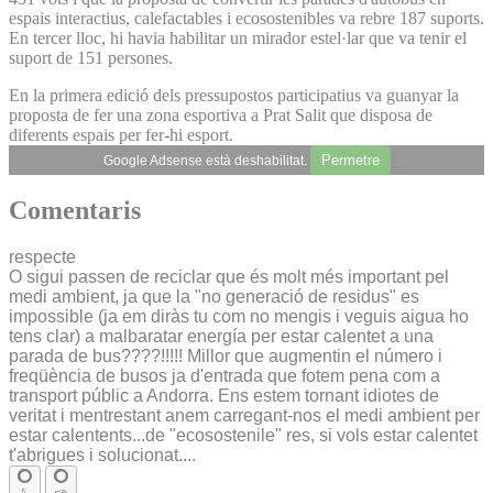
espais interactius, calefactables i ecosostenibles va rebre 187 suports.
En tercer lloc, hi havia habilitar un mirador estel·lar que va tenir el
suport de 151 persones.
En la primera edició dels pressupostos participatius va guanyar la
proposta de fer una zona esportiva a Prat Salit que disposa de
diferents espais per fer-hi esport.
Permetre
Google Adsense està deshabilitat.
Comentaris
respecte
O sigui passen de reciclar que és molt més important pel
medi ambient, ja que la "no generació de residus" es
impossible (ja em diràs tu com no mengis i veguis aigua ho
tens clar) a malbaratar energía per estar calentet a una
parada de bus????!!!!! Millor que augmentin el número i
freqüència de busos ja d'entrada que fotem pena com a
transport públic a Andorra. Ens estem tornant idiotes de
veritat i mentrestant anem carregant-nos el medi ambient per
estar calentents...de "ecosostenile" res, si vols estar calentet
t'abrigues i solucionat....