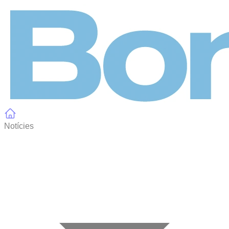
Panell de gestió de galetes
Notícies