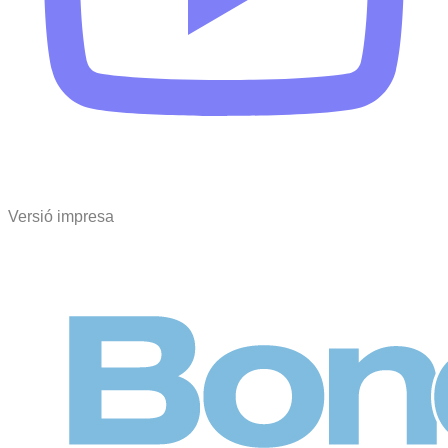
Versió impresa