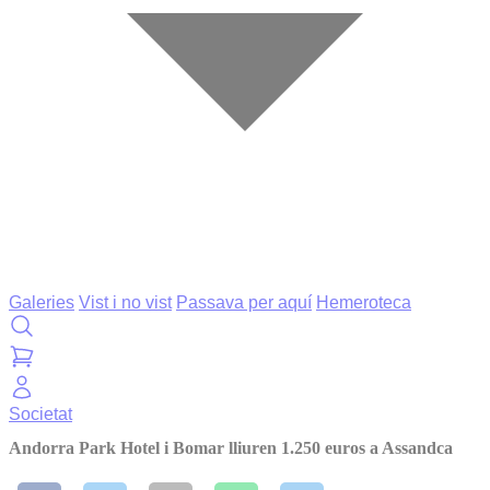
Galeries
Vist i no vist
Passava per aquí
Hemeroteca
Societat
Andorra Park Hotel i Bomar lliuren 1.250 euros a Assandca