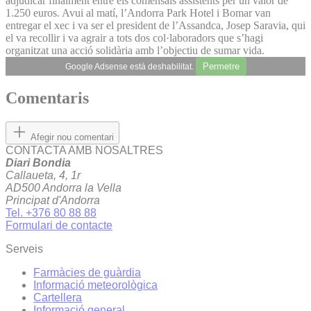
adjudicar finalment entre els comensals assistents per un valor de
1.250 euros. Avui al matí, l’Andorra Park Hotel i Bomar van
entregar el xec i va ser el president de l’Assandca, Josep Saravia, qui
el va recollir i va agrair a tots dos col·laboradors que s’hagi
organitzat una acció solidària amb l’objectiu de sumar vida.
Permetre
Google Adsense està deshabilitat.
Comentaris
Afegir nou comentari
CONTACTA AMB NOSALTRES
Diari Bondia
Callaueta, 4, 1r
AD500 Andorra la Vella
Principat d'Andorra
Tel. +376 80 88 88
Formulari de contacte
Serveis
Farmàcies de guàrdia
Informació meteorològica
Cartellera
Informació general