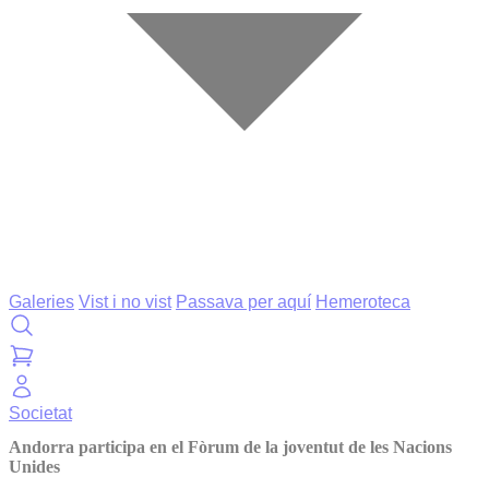
Galeries
Vist i no vist
Passava per aquí
Hemeroteca
Societat
Andorra participa en el Fòrum de la joventut de les Nacions
Unides