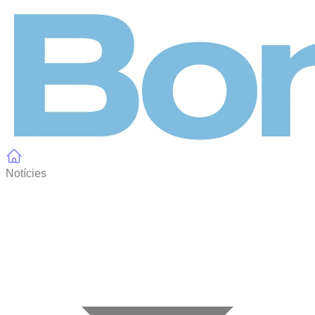
Panell de gestió de galetes
Notícies