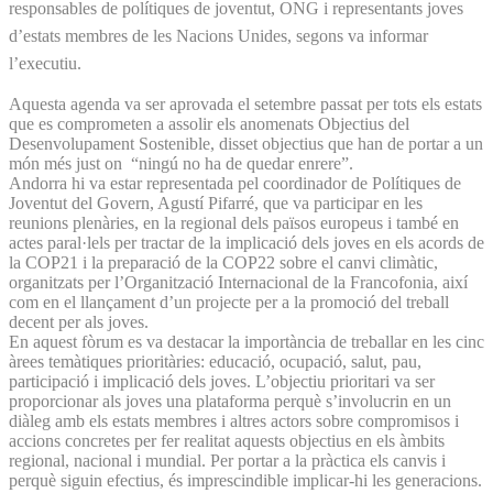
responsables de polítiques de joventut, ONG i representants joves
d’estats membres de les Nacions Unides, segons va informar
l’executiu.
Aquesta agenda va ser aprovada el setembre passat per tots els estats
que es comprometen a assolir els anomenats Objectius del
Desenvolupament Sostenible, disset objectius que han de portar a un
món més just on “ningú no ha de quedar enrere”.
Andorra hi va estar representada pel coordinador de Polítiques de
Joventut del Govern, Agustí Pifarré, que va participar en les
reunions plenàries, en la regional dels països europeus i també en
actes paral·lels per tractar de la implicació dels joves en els acords de
la COP21 i la preparació de la COP22 sobre el canvi climàtic,
organitzats per l’Organització Internacional de la Francofonia, així
com en el llançament d’un projecte per a la promoció del treball
decent per als joves.
En aquest fòrum es va destacar la importància de treballar en les cinc
àrees temàtiques prioritàries: educació, ocupació, salut, pau,
participació i implicació dels joves. L’objectiu prioritari va ser
proporcionar als joves una plataforma perquè s’involucrin en un
diàleg amb els estats membres i altres actors sobre compromisos i
accions concretes per fer realitat aquests objectius en els àmbits
regional, nacional i mundial. Per portar a la pràctica els canvis i
perquè siguin efectius, és imprescindible implicar-hi les generacions.