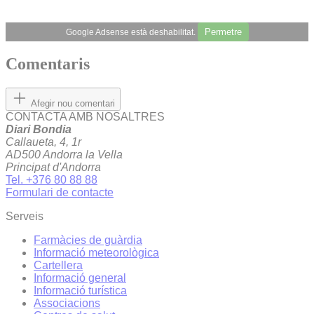
Permetre
Google Adsense està deshabilitat.
Comentaris
Afegir nou comentari
CONTACTA AMB NOSALTRES
Diari Bondia
Callaueta, 4, 1r
AD500 Andorra la Vella
Principat d'Andorra
Tel. +376 80 88 88
Formulari de contacte
Serveis
Farmàcies de guàrdia
Informació meteorològica
Cartellera
Informació general
Informació turística
Associacions