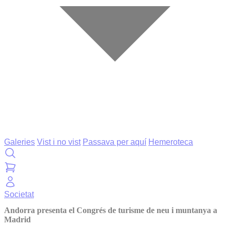
Galeries
Vist i no vist
Passava per aquí
Hemeroteca
Societat
Andorra presenta el Congrés de turisme de neu i muntanya a
Madrid