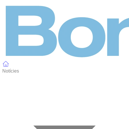
Panell de gestió de galetes
Notícies