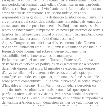
l’hospitalitat en destinacions de muntanya. L’esdeveniment, que té
una periodicitat biennal i cada edició s’organitza en una parròquia
diferent, celebra enguany el vintè aniversari. La trobada reunirà un
ampli ventall de professionals del sector turístic, des dels
responsables de la gestió d’una destinació turística de muntanya fins
als empresaris del sector dels allotjaments. Els principals temes que
es tractaran són el reposicionament dels allotjaments turístics; els
reptes de l’hospitalitat; l’impacte de les noves plataformes de serveis
turístics; la intel·ligència artificial o la formació; i la capacitació com
a elements clau per assolir l’èxit d’una destinació.
Aquest Congrés és una iniciativa dels set comuns i del Govern
d’Andorra, juntament amb l’OMT, amb la voluntat de constituir un
fòrum de debat permanent sobre el desenvolupament i la
sostenibilitat del turisme en zones de muntanya.
En la presentació, el ministre de Turisme, Francesc Camp, va
destacar l’evolució de les polítiques en el sector turístic a Andorra
durant els darrers vint anys. El ministre va exposar que després
d’anys treballant pel creixement del sector, ara calia optar per
estratègies centrades en la qualitat, amb una gestió més sostenible
sense perdre competitivitat. En la seva intervenció, la cònsol major
d’Escaldes-Engordany, Trini Marín, va convidar a descobrir els
atractius turístics culturals, naturals i comercials que aquesta
parròquia ofereix als seus visitants. Per la seva banda, el secretari
general de l’OMT, Zurab Pololikashvili, va subratllar la importància
del turisme a Andorra, com demostren els més de vuit milions de