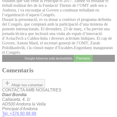
visitants que van venir al Principat el 2017. També va ressaltar el
treball realitzat des de la Fundació Themis de l’OMT amb seu a
Andorra, i va encoratjar al Govern a continuar treballant en
l’organització d’aquest Congrés.
Durant la presentació, es va donar a conèixer el programa definitiu
del Congrés, que comptarà amb la participació d’una trentena de
ponents internacionals. El divendres, 23 de març, s’ha previst una
jornada tècnica que inclourà una visita als espais d’innovació
d’ActuaTech a Caldea-Inúu i diverses activitats lúdiques. El cap de
Govern, Antoni Martí, el secretari general de l’OMT, Zurab
Pololikashvili, i la cònsol major d’Escaldes-Engordany inauguraran
el Congrés.
Permetre
Google Adsense està deshabilitat.
Comentaris
Afegir nou comentari
CONTACTA AMB NOSALTRES
Diari Bondia
Callaueta, 4, 1r
AD500 Andorra la Vella
Principat d'Andorra
Tel. +376 80 88 88