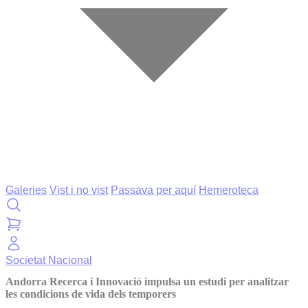
Galeries
Vist i no vist
Passava per aquí
Hemeroteca
Societat
Nacional
Andorra Recerca i Innovació impulsa un estudi per analitzar
les condicions de vida dels temporers