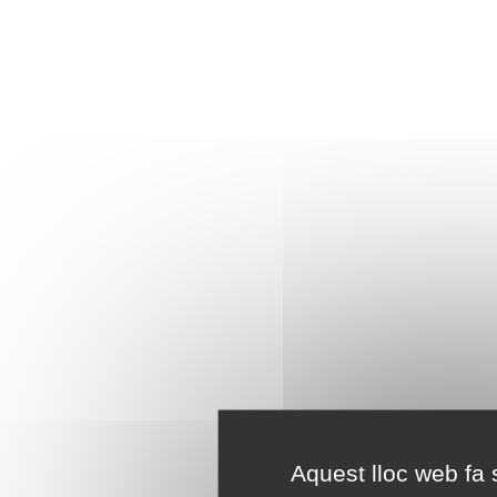
Aquest lloc web fa s