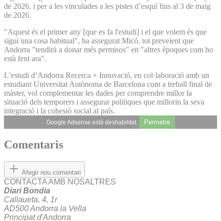
de 2026, i per a les vinculades a les pistes d’esquí fins al 3 de maig
de 2026.
"Aquest és el primer any [que es fa l'estudi] i el que volem és que
sigui una cosa habitual", ha assegurat Micó, tot preveient que
Andorra "tendirà a donar més permisos" en "altres èpoques com ho
està fent ara".
L’estudi d’Andorra Recerca + Innovació, en col·laboració amb un
estudiant Universitat Autònoma de Barcelona com a treball final de
màster, vol complementar les dades per comprendre millor la
situació dels temporers i assegurar polítiques que millorin la seva
integració i la cohesió social al país.
Permetre
Google Adsense està deshabilitat.
Comentaris
Afegir nou comentari
CONTACTA AMB NOSALTRES
Diari Bondia
Callaueta, 4, 1r
AD500 Andorra la Vella
Principat d'Andorra