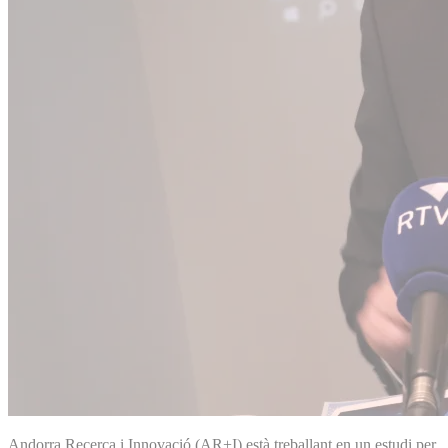
Andorra Recerca i Innovació (AR+I) està treballant en un estudi per