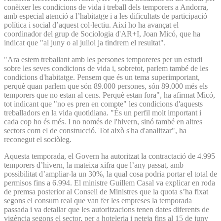
conèixer les condicions de vida i treball dels temporers a Andorra,
amb especial atenció a l’habitatge i a les dificultats de participació
política i social d’aquest col·lectiu. Així ho ha avançat el
coordinador del grup de Sociologia d'AR+I, Joan Micó, que ha
indicat que "al juny o al juliol ja tindrem el resultat".
"Ara estem treballant amb les persones temporeres per un estudi
sobre les seves condicions de vida i, sobretot, parlem també de les
condicions d'habitatge. Pensem que és un tema superimportant,
perquè quan parlem que són 89.000 persones, són 89.000 més els
temporers que no estan al cens. Perquè estan fora", ha afirmat Micó,
tot indicant que "no es pren en compte" les condicions d'aquests
treballadors en la vida quotidiana. "És un perfil molt important i
cada cop ho és més. I no només de l'hivern, sinó també en altres
sectors com el de construcció. Tot això s'ha d'analitzar", ha
reconegut el sociòleg.
Aquesta temporada, el Govern ha autoritzat la contractació de 4.995
temporers d’hivern, la mateixa xifra que l’any passat, amb
possibilitat d’ampliar-la un 30%, la qual cosa podria portar el total de
permisos fins a 6.994. El ministre Guillem Casal va explicar en roda
de premsa posterior al Consell de Ministres que la quota s’ha fixat
segons el consum real que van fer les empreses la temporada
passada i va detallar que les autoritzacions tenen dates diferents de
vigència segons el sector, per a hoteleria i neteja fins al 15 de juny