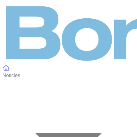
Panell de gestió de galetes
Notícies