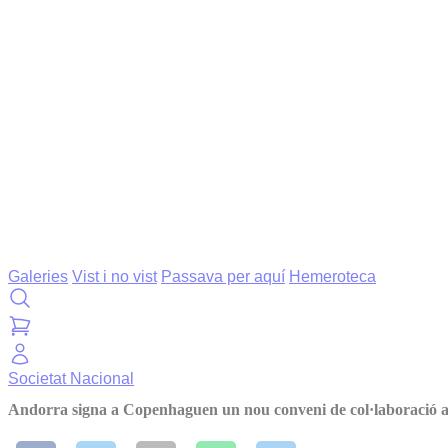
Galeries
Vist i no vist
Passava per aquí
Hemeroteca
Societat
Nacional
Andorra signa a Copenhaguen un nou conveni de col·laboració