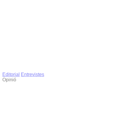
Editorial
Entrevistes
Opinió