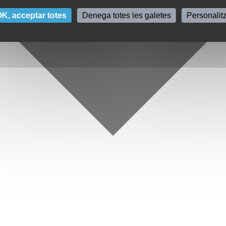
K, acceptar totes
Denega totes les galetes
Personalit