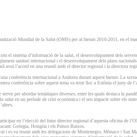
ització Mundial de la Salut (OMS) per al bienni 2010-2011, en el marc 
m el sistema d’informació de la salut, el desenvolupament dels serveis 
glament sanitari internacional i el desenvolupament dels plans nacionals p
arà avui l’acord en una reunió amb el director regional i la directora r
na conferència internacional a Andorra durant aquest bienni. La xerrada
imera conferència sobre aquest tema va tenir lloc a Estònia el juny de 
de servir per abordar temàtiques diverses, entre les quals destaca la pandè
la salut en un període de crisi econòmica i el seu impacte sobre els siste
’altres.
rticipar en l’elecció del futur director regional d’aquesta oficina de l’
vacant: Geòrgia, Hongria i els Països Baixos.
ivat i es va reunir amb les delegacions de Montenegro, Mònaco i San Mari