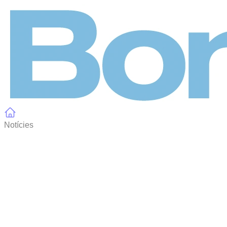
Panell de gestió de galetes
Notícies