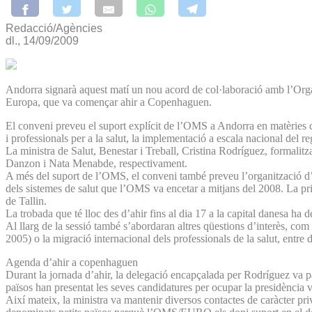
Redacció/Agències
dl., 14/09/2009
Andorra signarà aquest matí un nou acord de col·laboració amb l’Organ
Europa, que va començar ahir a Copenhaguen.
El conveni preveu el suport explícit de l’OMS a Andorra en matèries co
i professionals per a la salut, la implementació a escala nacional del re
La ministra de Salut, Benestar i Treball, Cristina Rodríguez, formalitz
Danzon i Nata Menabde, respectivament.
A més del suport de l’OMS, el conveni també preveu l’organització d’u
dels sistemes de salut que l’OMS va encetar a mitjans del 2008. La pr
de Tallin.
La trobada que té lloc des d’ahir fins al dia 17 a la capital danesa ha 
Al llarg de la sessió també s’abordaran altres qüestions d’interès, com 
2005) o la migració internacional dels professionals de la salut, entre d
Agenda d’ahir a copenhaguen
Durant la jornada d’ahir, la delegació encapçalada per Rodríguez va pa
països han presentat les seves candidatures per ocupar la presidència 
Així mateix, la ministra va mantenir diversos contactes de caràcter pr