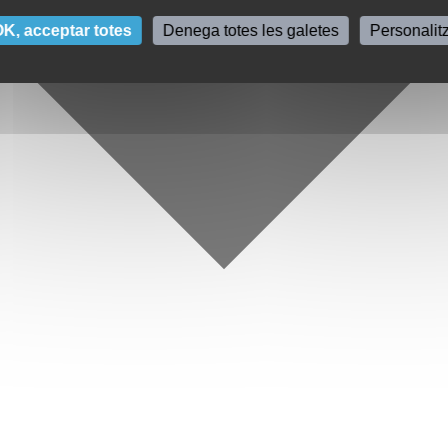
K, acceptar totes
Denega totes les galetes
Personalit