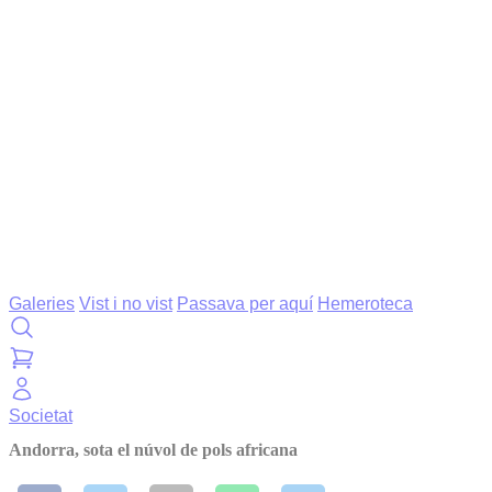
Galeries
Vist i no vist
Passava per aquí
Hemeroteca
Societat
Andorra, sota el núvol de pols africana