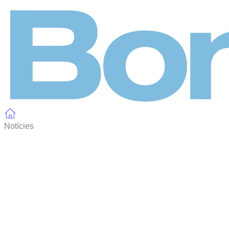
Panell de gestió de galetes
Notícies