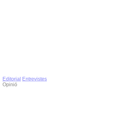
Editorial
Entrevistes
Opinió