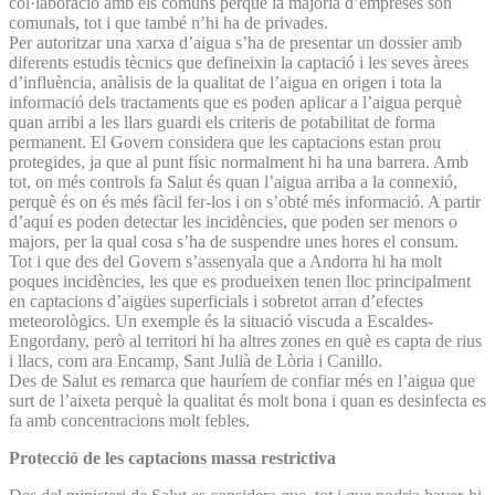
col·laboració amb els comuns perquè la majoria d’empreses són
comunals, tot i que també n’hi ha de privades.
Per autoritzar una xarxa d’aigua s’ha de presentar un dossier amb
diferents estudis tècnics que defineixin la captació i les seves àrees
d’influència, anàlisis de la qualitat de l’aigua en origen i tota la
informació dels tractaments que es poden aplicar a l’aigua perquè
quan arribi a les llars guardi els criteris de potabilitat de forma
permanent. El Govern considera que les captacions estan prou
protegides, ja que al punt físic normalment hi ha una barrera. Amb
tot, on més controls fa Salut és quan l’aigua arriba a la connexió,
perquè és on és més fàcil fer-los i on s’obté més informació. A partir
d’aquí es poden detectar les incidències, que poden ser menors o
majors, per la qual cosa s’ha de suspendre unes hores el consum.
Tot i que des del Govern s’assenyala que a Andorra hi ha molt
poques incidències, les que es produeixen tenen lloc principalment
en captacions d’aigües superficials i sobretot arran d’efectes
meteorològics. Un exemple és la situació viscuda a Escaldes-
Engordany, però al territori hi ha altres zones en què es capta de rius
i llacs, com ara Encamp, Sant Julià de Lòria i Canillo.
Des de Salut es remarca que hauríem de confiar més en l’aigua que
surt de l’aixeta perquè la qualitat és molt bona i quan es desinfecta es
fa amb concentracions molt febles.
Protecció de les captacions massa restrictiva