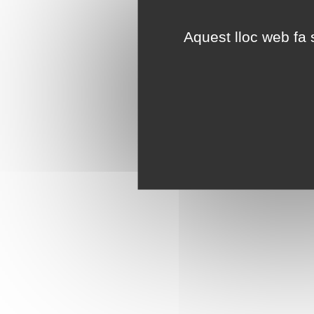
Aquest lloc web fa s