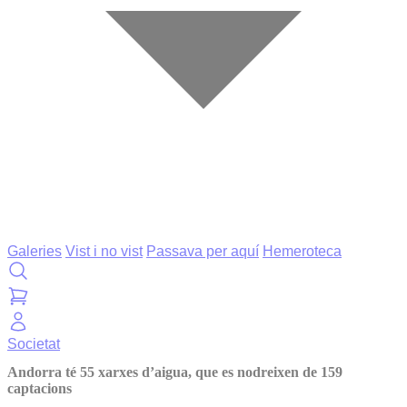
Galeries
Vist i no vist
Passava per aquí
Hemeroteca
Societat
Andorra té 55 xarxes d’aigua, que es nodreixen de 159
captacions