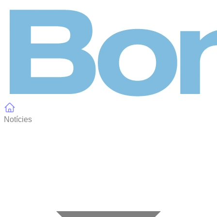
Panell de gestió de galetes
Notícies