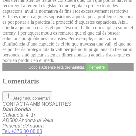
Des del ministeri de Salut es considera que, tot i que podria haver-hi
recorregut a fer en la legislació que regula la protecció de les
captacions, avui la normativa és fins i tot excessivament restrictiva.
El fet és que en algunes suposicions aquesta posa problemes en com
es pot portar a la pràctica la protecció d’aquestes captacions. Així,
s’indica que una cosa és el que s’escriu i l’altra com s’aplica sobre el
terreny, i per aquest motiu es remarca que el que cal és buscar
solucions pragmàtiques i realistes. Per exemple, si una zona
d’influència d’una captació és el riu que travessa una vall, el que no
es pot fer és protegir tota la vall perquè no hi pugui anar ni bestiar ni
persones, sinó aplicar sistemes dimensionats a aquells riscos que es
podrien produir en el medi.
Permetre
Google Adsense està deshabilitat.
Comentaris
Afegir nou comentari
CONTACTA AMB NOSALTRES
Diari Bondia
Callaueta, 4, 1r
AD500 Andorra la Vella
Principat d'Andorra
Tel. +376 80 88 88