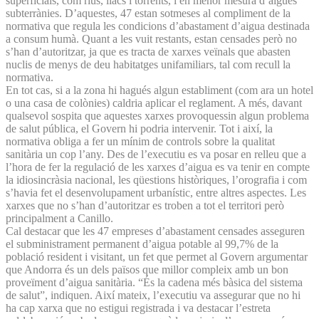
superficials, com rius, llacs i torrents, i en menor mesura d’aigües
subterrànies. D’aquestes, 47 estan sotmeses al compliment de la
normativa que regula les condicions d’abastament d’aigua destinada
a consum humà. Quant a les vuit restants, estan censades però no
s’han d’autoritzar, ja que es tracta de xarxes veïnals que abasten
nuclis de menys de deu habitatges unifamiliars, tal com recull la
normativa.
En tot cas, si a la zona hi hagués algun establiment (com ara un hotel
o una casa de colònies) caldria aplicar el reglament. A més, davant
qualsevol sospita que aquestes xarxes provoquessin algun problema
de salut pública, el Govern hi podria intervenir. Tot i així, la
normativa obliga a fer un mínim de controls sobre la qualitat
sanitària un cop l’any. Des de l’executiu es va posar en relleu que a
l’hora de fer la regulació de les xarxes d’aigua es va tenir en compte
la idiosincràsia nacional, les qüestions històriques, l’orografia i com
s’havia fet el desenvolupament urbanístic, entre altres aspectes. Les
xarxes que no s’han d’autoritzar es troben a tot el territori però
principalment a Canillo.
Cal destacar que les 47 empreses d’abastament censades asseguren
el subministrament permanent d’aigua potable al 99,7% de la
població resident i visitant, un fet que permet al Govern argumentar
que Andorra és un dels països que millor compleix amb un bon
proveïment d’aigua sanitària. “És la cadena més bàsica del sistema
de salut”, indiquen. Així mateix, l’executiu va assegurar que no hi
ha cap xarxa que no estigui registrada i va destacar l’estreta