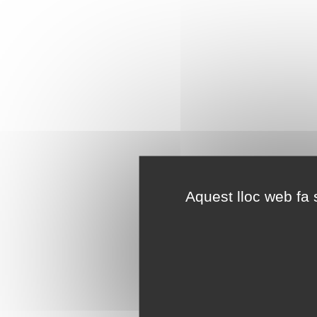
Aquest lloc web fa s