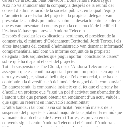
carrers de la Borda, Sant Salvador i Bonaventura Riberaygua.
Així ho va anunciar ahir la companyia després de la reunió del
consell d’administració de la societat pública, en la qual l’equip
d’arquitectura redactor del projecte i la propietat delegada van
presentar les anàlisis preliminars sobre la desviació entre les ofertes
que es van presentar al concurs per a la construcció de l’edifici i
l’estimació base que preveia Andorra Telecom.
Després d’escoltar les explicacions pertinents, el president de la
companyia, el ministre d’Ordenament Territorial, Jordi Torres, i els
altres integrants del consell d’administració van demanar informació
complementària, així com un informe conjunt de la propietat
delegada i dels arquitectes que pugui aportar “conclusions clares”
sobre què ha disparat el cost del projecte.
Tot i la suspensió de The Cloud, des d’Andorra Telecom es va
assegurar que es “continua apostant per un nou projecte en aquest
terreny estratègic, situat al bell mig de l’eix comercial, que ha de
contribuir a la diversificació del model de negoci de la companyia”.
En aquest sentit, la companyia insisteix en el fet que el terreny ha
d’acollir un projecte que “sigui un pol d’activitat transformador de
l’entorn urbà que permeti obtenir un rendiment d’un actiu valuós i
que sigui un referent en innovació i sostenibilitat”.
D’altra banda, i tal com havia sol·licitat l’endemà mateix de la
suspensió del projecte la cònsol major de la capital en la reunió que
va mantenir amb el cap de Govern i Torres, es preveu en els
convenis signats entre Andorra Telecom i el Comú d’Andorra la