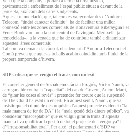
Vella que la companyia portarà a terme la urbanització,
pavimentació i embelliment de l’espai públic situat a davant de la
parcel·la, així com dels carrers adjacents.
Aquesta remodelació, que, tal com es va recordar des d’Andorra
Telecom, “tindrà caràcter definitiu”, ha de facilitar una millor
connexió entre les zones comercials de Bonaventura Riberaygua i el
Fener Boulevard amb la part central de l’avinguda Meritxell –ja
remodelada–, a la vegada que ha de contribuir també a dinamitzar
aquestes àrees comercials
Tal com va demanar la cònsol, el calendari d’Andorra Telecom i el
Comú preveu que aquests treballs acabin coincidint amb l’inici de la
propera temporada d’hivern.
SDP critica que es vengui el fracàs com un èxit
El conseller general de Socialdemocràcia i Progrés, Víctor Naudi, va
carregar ahir contra la “capacitat” del cap de Govern, Antoni Martí,
de “girar les coses al revés” i pretendre fer creure que la suspensió
de The Cloud ha estat un encert. En aquest sentit, Naudi, que va
insistir que el cúmul de despropòsits d’aquest projecte evidencia “la
mala manera de fer de DA” i la “mala gestió dels diners públics”, va
considerar “inacceptable” que es vulgui girar la truita d’aquesta
manera i va qualificar la gestió de tot el projecte de “vergonya” i
d’“irresponsabilitat total”. Per això, el parlamentari d’SDP va