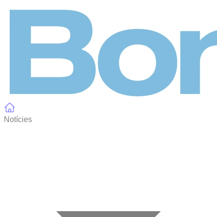
Panell de gestió de galetes
Notícies