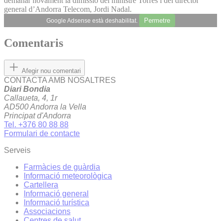
demanar novament la dimissió del ministre Torres i del director
general d’Andorra Telecom, Jordi Nadal.
Permetre
Google Adsense està deshabilitat.
Comentaris
Afegir nou comentari
CONTACTA AMB NOSALTRES
Diari Bondia
Callaueta, 4, 1r
AD500 Andorra la Vella
Principat d'Andorra
Tel. +376 80 88 88
Formulari de contacte
Serveis
Farmàcies de guàrdia
Informació meteorològica
Cartellera
Informació general
Informació turística
Associacions
Centres de salut