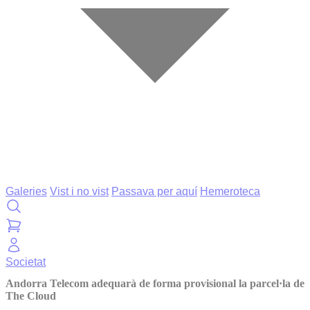
Galeries
Vist i no vist
Passava per aquí
Hemeroteca
Societat
Andorra Telecom adequarà de forma provisional la parcel·la de
The Cloud