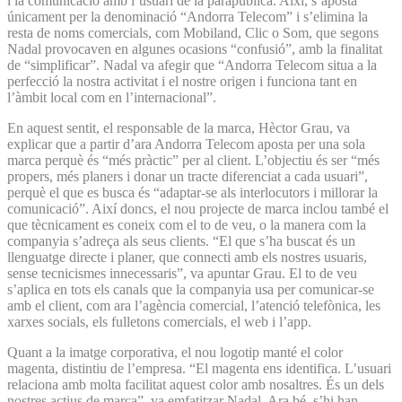
i la comunicació amb l’usuari de la parapública. Així, s’aposta
únicament per la denominació “Andorra Telecom” i s’elimina la
resta de noms comercials, com Mobiland, Clic o Som, que segons
Nadal provocaven en algunes ocasions “confusió”, amb la finalitat
de “simplificar”. Nadal va afegir que “Andorra Telecom situa a la
perfecció la nostra activitat i el nostre origen i funciona tant en
l’àmbit local com en l’internacional”.
En aquest sentit, el responsable de la marca, Hèctor Grau, va
explicar que a partir d’ara Andorra Telecom aposta per una sola
marca perquè és “més pràctic” per al client. L’objectiu és ser “més
propers, més planers i donar un tracte diferenciat a cada usuari”,
perquè el que es busca és “adaptar-se als interlocutors i millorar la
comunicació”. Així doncs, el nou projecte de marca inclou també el
que tècnicament es coneix com el to de veu, o la manera com la
companyia s’adreça als seus clients. “El que s’ha buscat és un
llenguatge directe i planer, que connecti amb els nostres usuaris,
sense tecnicismes innecessaris”, va apuntar Grau. El to de veu
s’aplica en tots els canals que la companyia usa per comunicar-se
amb el client, com ara l’agència comercial, l’atenció telefònica, les
xarxes socials, els fulletons comercials, el web i l’app.
Quant a la imatge corporativa, el nou logotip manté el color
magenta, distintiu de l’empresa. “El magenta ens identifica. L’usuari
relaciona amb molta facilitat aquest color amb nosaltres. És un dels
nostres actius de marca”, va emfatitzar Nadal. Ara bé, s’hi han