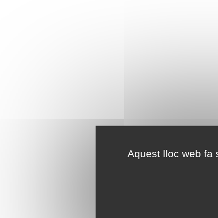
Aquest lloc web fa s