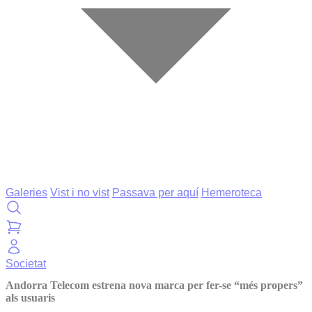
Galeries
Vist i no vist
Passava per aquí
Hemeroteca
Societat
Andorra Telecom estrena nova marca per fer-se “més propers”
als usuaris