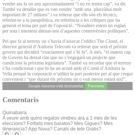
vendre ara fa un any aproximadament “i no en tenim cap”, va dir.
També va detallar que es van vendre “amb una plusvàlua molt
important de 27 milions” i va reiterar que ells són els tècnics,
referint-se a la parapública, en referència a les crítiques que ha
generat el tema per part de l’oposició. “Nosaltres estem un esglaó
per sota i intentem alienar-nos d’aquestes controvèrsies polítiques”.
Pel que fa al terreny on s’havia d’aixecar l’edifici The Cloud, el
director general d’Andorra Telecom va reiterar que serà el pròxim
govern qui decidirà “exactament què s’hi fa”. A més, “el mateix cap
de Govern ha deixat clar que no s’engegarà un projecte que
condicioni la pròxima legislatura”. També va recordar que el terreny
s’ha condicionat i que hi ha un acord amb el Comú d’Andorra la
Vella perquè la corporació n’utilitzi la part posterior per al que cregui
convenient i “que durant els pròxims sis o vuit mesos estarà així”.
Permetre
Google Adsense està deshabilitat.
Comentaris
Quinabarra
A veure amb quins regalos vindreu ara a 1 mes de les
eleccions? Forfaits mes baratos? Mes Gigues? Mes
itinerancia? App Nova? Canals de tele Gratis?