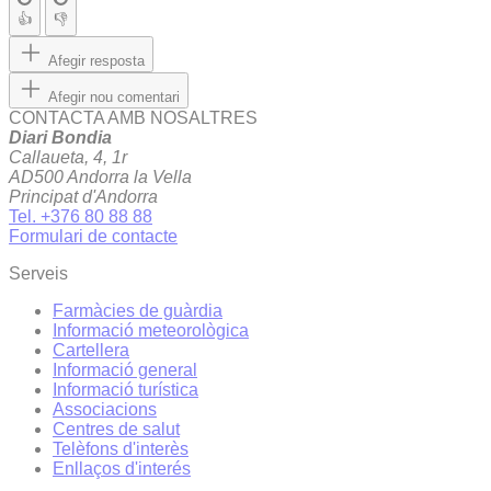
👍
👎
Afegir resposta
Afegir nou comentari
CONTACTA AMB NOSALTRES
Diari Bondia
Callaueta, 4, 1r
AD500 Andorra la Vella
Principat d'Andorra
Tel. +376 80 88 88
Formulari de contacte
Serveis
Farmàcies de guàrdia
Informació meteorològica
Cartellera
Informació general
Informació turística
Associacions
Centres de salut
Telèfons d'interès
Enllaços d'interés