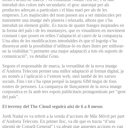
introduït dos colors més secundaris: el groc ataronjat per als
productes adreçats a particulars i el blau marí per als de les
empreses. Les majúscules del nom passen ara a ser minúscules per
transmetre una imatge més planera i relaxada, alhora que s’ha
introduït un element gràfic. Es tracta de quatre franges inspirades en
la forma del país i de les muntanyes, que es visualitzen en moviment
constant i que posen en relleu l’adaptació al canvi de la companyia.
Una altra de les modificacions introduïdes és que el logotip s’ha
dissenyat amb la possibilitat d’utilitzar-lo en dues línies per millorar-
ne la visibilitat “i permetre una major adaptació a tots els suports de
comunicació”, va detallar Grau.
Segons el responsable de marca, la versatilitat de la nova imatge
d’Andorra Telecom permet una millor adaptació al format digital, ja
no només a l’aplicació o l’entorn web, sinó també de les xarxes
socials. Fins i tot s’ha optat perquè la targeta SIM tingui de fons
rostres de persones. La campanya de llançament de la nova imatge
corporativa es fa amb tres espots publicitaris protagonitzats per “gent
del país”.
El terreny del The Cloud seguirà així de 6 a 8 mesos
Jordi Nadal es va referir a la venda d’accions de Más Móvil per part
d’Andorra Telecom. En primer lloc, va dir que es tracta “d’una
qüestió de Consell General” i va afegir que aquestes accions es van