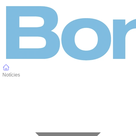
Panell de gestió de galetes
Notícies