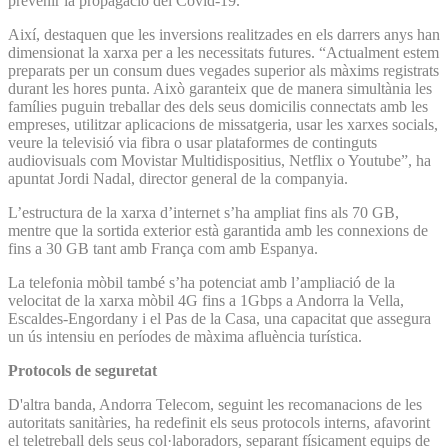
prevenir la propagació del Covid-19.
Així, destaquen que les inversions realitzades en els darrers anys han
dimensionat la xarxa per a les necessitats futures. “Actualment estem
preparats per un consum dues vegades superior als màxims registrats
durant les hores punta. Això garanteix que de manera simultània les
famílies puguin treballar des dels seus domicilis connectats amb les
empreses, utilitzar aplicacions de missatgeria, usar les xarxes socials,
veure la televisió via fibra o usar plataformes de continguts
audiovisuals com Movistar Multidispositius, Netflix o Youtube”, ha
apuntat Jordi Nadal, director general de la companyia.
L’estructura de la xarxa d’internet s’ha ampliat fins als 70 GB,
mentre que la sortida exterior està garantida amb les connexions de
fins a 30 GB tant amb França com amb Espanya.
La telefonia mòbil també s’ha potenciat amb l’ampliació de la
velocitat de la xarxa mòbil 4G fins a 1Gbps a Andorra la Vella,
Escaldes-Engordany i el Pas de la Casa, una capacitat que assegura
un ús intensiu en períodes de màxima afluència turística.
Protocols de seguretat
D'altra banda, Andorra Telecom, seguint les recomanacions de les
autoritats sanitàries, ha redefinit els seus protocols interns, afavorint
el teletreball dels seus col·laboradors, separant físicament equips de