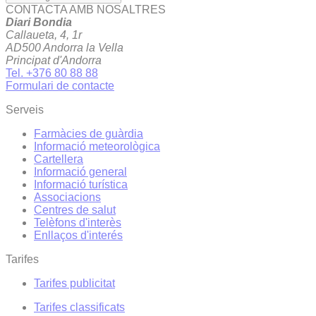
CONTACTA AMB NOSALTRES
Diari Bondia
Callaueta, 4, 1r
AD500 Andorra la Vella
Principat d'Andorra
Tel. +376 80 88 88
Formulari de contacte
Serveis
Farmàcies de guàrdia
Informació meteorològica
Cartellera
Informació general
Informació turística
Associacions
Centres de salut
Telèfons d'interès
Enllaços d'interés
Tarifes
Tarifes publicitat
Tarifes classificats