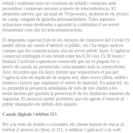
treball i realitzant totes les reunions de treball i contactes amb
proveïdors i empreses terceres a través de teleconferència. El
dispositiu preveu que un total de 70 persones, incloent-hi els tècnics
de camp, estiguin de guàrdia permanentment. Totes aquestes
actuacions estan destinades a garantir la continuïtat d’un servei
fonamental com són les telecomunicacions.
El dispositiu especial fruit de les mesures de contenció del Covid-19
també afecta als canals d’atenció al públic, on s’ha tingut molt en
compte que les comunicacions són un servei públic bàsic. L’agència
comercial restringirà el seu horari entre les 8.30 i les 15.30 hores i
limitarà l’activitat a qüestions essencials que no es puguin fer a
través de canals no presencials i relacionades amb la connectivitat.
Així, recorden que els únics tràmits que requereixen el pas per
l’agència són els duplicats de targeta sim, altes noves (fibra, mòbil i
routers) i baixes que impliquin el retorn de material. En paral·lel, no
es permetrà la presència simultània de més de tres clients a les
instal·lacions per garantir la preservació de les distàncies mínimes de
seguretat. El protocol també prohibeix que els agents d’atenció al
públic manipulin els mòbils dels usuaris.
Canals digitals i telèfon 115
Per a la resta de tràmits o consultes, els clients hauran de trucar al
telèfon d’atenció al client, el 115, o utilitzar l’aplicació o la web