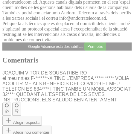
andorratelecom.ad. Aquests canals digitals permeten en el seu 'espai
client' moltes de les gestions habituals dels usuaris de la companyia.
També es podrà contactar amb Andorra Telecom a través dels perfils
a les xarxes socials i el correu info@andorratelecom.ad.
Pel que fa als tècnics que es desplacen al domicili dels clients també
s’aplicarà un protocol especial atesa l’excepcionalitat de la situació
restringint-se les intervencions als casos d’avaria, incidències o
problemes de connectivitat.
Permetre
Google Adsense està deshabilitat.
Comentaris
JOAQUIM VITOR DE SOUSA RIBEIRO
el meu nrt es F-*******-X TINC L'EMPRESA ***** ***** VOLIA
ACOLLIR-ME ALS BENEFICIS DEL COVID19 EL MEU
TELEFON ES 834**** I TINC TAMBE UN MOBIL ASSOCIAT
32**** QUEDANT A L'ESPERA DE LES SEVES
INSTRUCCIONS, ELS SALUDO BEN ATENTAMENT
👍
👎
Afegir resposta
Afegir nou comentari