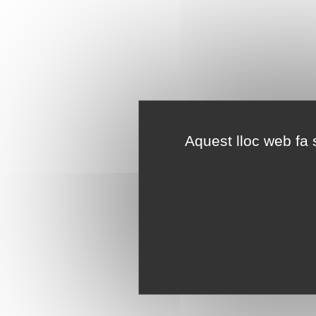
Aquest lloc web fa s