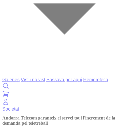
Galeries
Vist i no vist
Passava per aquí
Hemeroteca
Societat
Andorra Telecom garanteix el servei tot i l'increment de la
demanda pel teletreball