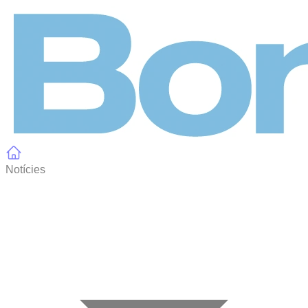
Panell de gestió de galetes
Notícies