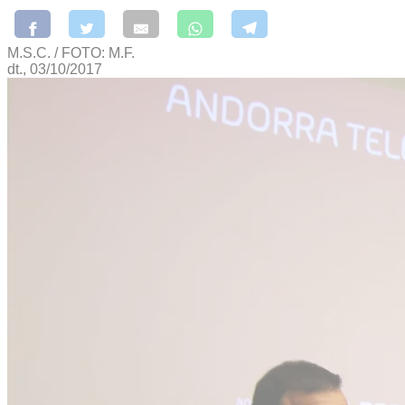
M.S.C. / FOTO: M.F.
dt., 03/10/2017