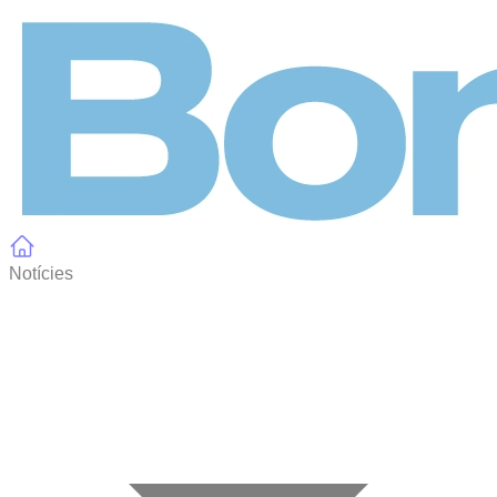
Panell de gestió de galetes
Notícies