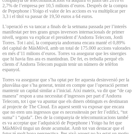
companyia de telecomunicacions va adquirir el juliol del 2016 el
2,7% de l’empresa per 10,5 milions d’euros. Després de la compra
de Pepephone i Yoigo el valor de les accions es va multiplicar per
3,3 i el títol va passar de 19,50 euros a 64 euros.
L’operació es va tancar a finals de la setmana passada per l’interès
manifestat per tres grans grups inversors internacionals de primer
nivell, segons va explicar el president d’Andorra Telecom, Jordi
Torres. Tot i així, la companyia andorrana encara manté el 0,89%
del capital de MásMóvil, amb un total de 175.000 accions valorades
en més d’11 milions d’euros. Torres va assegurar que les sinergies
que hi havia fins ara es mantindran. De fet, es treballa perquè els
clients d’Andorra Telecom puguin tenir un número de telèfon
espanyol.
Torres va assegurar que s’ha optat per fer aquesta desinversió per la
plusvàlua que s’ha generat, tenint en compte que l’operació permet
mantenir un capital similar a l’inicial. Així mateix, va dir que “de cap
manera” respon a una necessitat d’ingressos per part d’Andorra
Telecom, tot i que va apuntar que els diners obtinguts es destinaran
al projecte de The Cloud. En aquest sentit va exposar que encara
que no eren uns ingressos que es necessitessin per fer l’edifici, “tot
suma” i “ajuda”. Des de la companyia de telecomunicacions també
es va acceptar que l’adquisició de Pepephone i Yoigo ha fet que
MásMóvil tingui un deute acumulat. Amb tot van destacar que el
futur té molt bona perspectiva. Per això aquest no ha estat un motiu