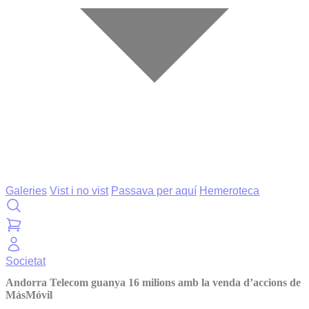
Galeries
Vist i no vist
Passava per aquí
Hemeroteca
Societat
Andorra Telecom guanya 16 milions amb la venda d’accions de
MásMóvil