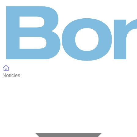
Panell de gestió de galetes
Notícies