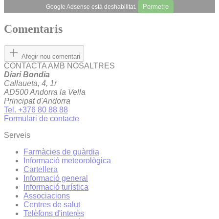
Permetre
Google Adsense està deshabilitat.
Comentaris
Afegir nou comentari
CONTACTA AMB NOSALTRES
Diari Bondia
Callaueta, 4, 1r
AD500 Andorra la Vella
Principat d'Andorra
Tel. +376 80 88 88
Formulari de contacte
Serveis
Farmàcies de guàrdia
Informació meteorològica
Cartellera
Informació general
Informació turística
Associacions
Centres de salut
Telèfons d'interès