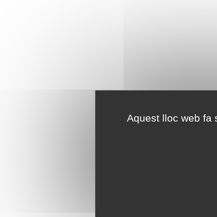
Aquest lloc web fa s