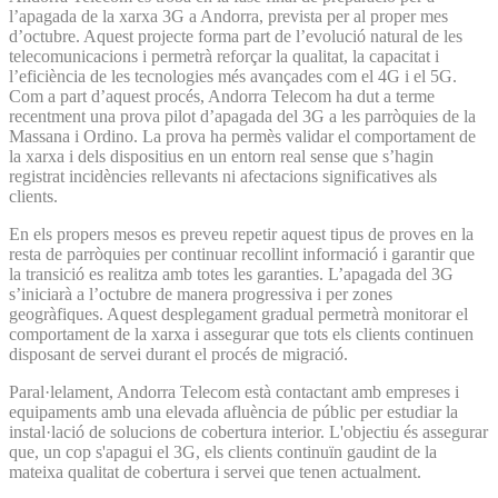
l’apagada de la xarxa 3G a Andorra, prevista per al proper mes
d’octubre. Aquest projecte forma part de l’evolució natural de les
telecomunicacions i permetrà reforçar la qualitat, la capacitat i
l’eficiència de les tecnologies més avançades com el 4G i el 5G.
Com a part d’aquest procés, Andorra Telecom ha dut a terme
recentment una prova pilot d’apagada del 3G a les parròquies de la
Massana i Ordino. La prova ha permès validar el comportament de
la xarxa i dels dispositius en un entorn real sense que s’hagin
registrat incidències rellevants ni afectacions significatives als
clients.
En els propers mesos es preveu repetir aquest tipus de proves en la
resta de parròquies per continuar recollint informació i garantir que
la transició es realitza amb totes les garanties. L’apagada del 3G
s’iniciarà a l’octubre de manera progressiva i per zones
geogràfiques. Aquest desplegament gradual permetrà monitorar el
comportament de la xarxa i assegurar que tots els clients continuen
disposant de servei durant el procés de migració.
Paral·lelament, Andorra Telecom està contactant amb empreses i
equipaments amb una elevada afluència de públic per estudiar la
instal·lació de solucions de cobertura interior. L'objectiu és assegurar
que, un cop s'apagui el 3G, els clients continuïn gaudint de la
mateixa qualitat de cobertura i servei que tenen actualment.