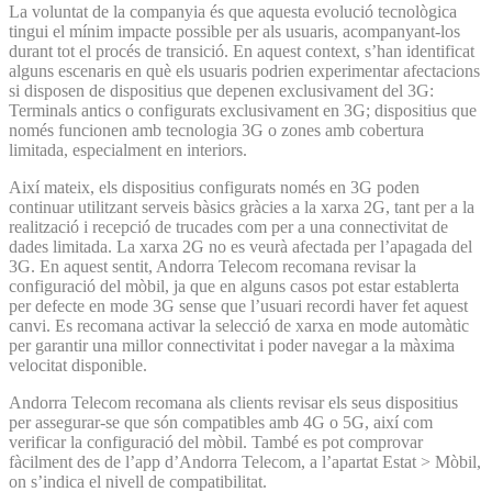
La voluntat de la companyia és que aquesta evolució tecnològica
tingui el mínim impacte possible per als usuaris, acompanyant-los
durant tot el procés de transició. En aquest context, s’han identificat
alguns escenaris en què els usuaris podrien experimentar afectacions
si disposen de dispositius que depenen exclusivament del 3G:
Terminals antics o configurats exclusivament en 3G; dispositius que
només funcionen amb tecnologia 3G o zones amb cobertura
limitada, especialment en interiors.
Així mateix, els dispositius configurats només en 3G poden
continuar utilitzant serveis bàsics gràcies a la xarxa 2G, tant per a la
realització i recepció de trucades com per a una connectivitat de
dades limitada. La xarxa 2G no es veurà afectada per l’apagada del
3G. En aquest sentit, Andorra Telecom recomana revisar la
configuració del mòbil, ja que en alguns casos pot estar establerta
per defecte en mode 3G sense que l’usuari recordi haver fet aquest
canvi. Es recomana activar la selecció de xarxa en mode automàtic
per garantir una millor connectivitat i poder navegar a la màxima
velocitat disponible.
Andorra Telecom recomana als clients revisar els seus dispositius
per assegurar-se que són compatibles amb 4G o 5G, així com
verificar la configuració del mòbil. També es pot comprovar
fàcilment des de l’app d’Andorra Telecom, a l’apartat Estat > Mòbil,
on s’indica el nivell de compatibilitat.