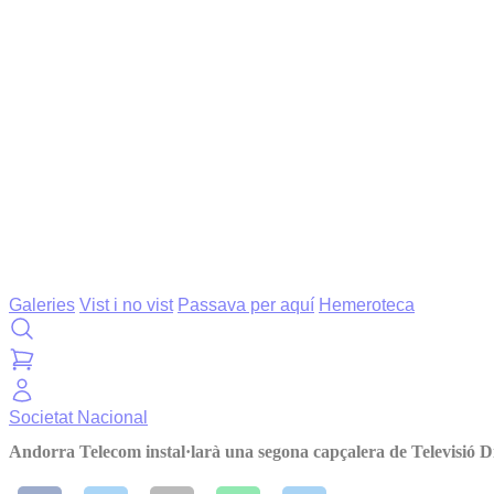
Galeries
Vist i no vist
Passava per aquí
Hemeroteca
Societat
Nacional
Andorra Telecom instal·larà una segona capçalera de Televisió Di