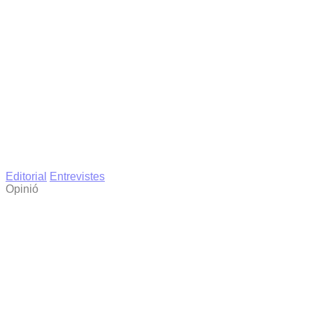
Editorial
Entrevistes
Opinió