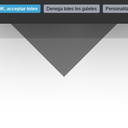
K, acceptar totes
Denega totes les galetes
Personalit