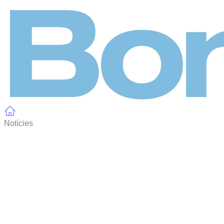
Panell de gestió de galetes
Notícies