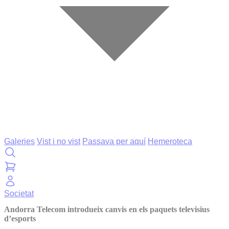
Galeries
Vist i no vist
Passava per aquí
Hemeroteca
Societat
Andorra Telecom introdueix canvis en els paquets televisius
d’esports