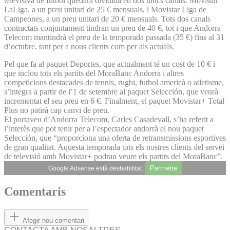
televisiva de futbol quedarà dividida en dos únics canals: Movistar
LaLiga, a un preu unitari de 25 € mensuals, i Movistar Liga de
Campeones, a un preu unitari de 20 € mensuals. Tots dos canals
contractats conjuntament tindran un preu de 40 €, tot i que Andorra
Telecom mantindrà el preu de la temporada passada (35 €) fins al 31
d’octubre, tant per a nous clients com per als actuals.
Pel que fa al paquet Deportes, que actualment té un cost de 10 € i
que inclou tots els partits del MoraBanc Andorra i altres
competicions destacades de tennis, rugbi, futbol americà o atletisme,
s’integra a partir de l’1 de setembre al paquet Selección, que veurà
incrementat el seu preu en 6 €. Finalment, el paquet Movistar+ Total
Plus no patirà cap canvi de preu.
El portaveu d’Andorra Telecom, Carles Casadevall, s’ha referit a
l’interès que pot tenir per a l’espectador andorrà el nou paquet
Selección, que “proporciona una oferta de retransmissions esportives
de gran qualitat. Aquesta temporada tots els nostres clients del servei
de televisió amb Movistar+ podran veure els partits del MoraBanc”.
Permetre
Google Adsense està deshabilitat.
Comentaris
Afegir nou comentari