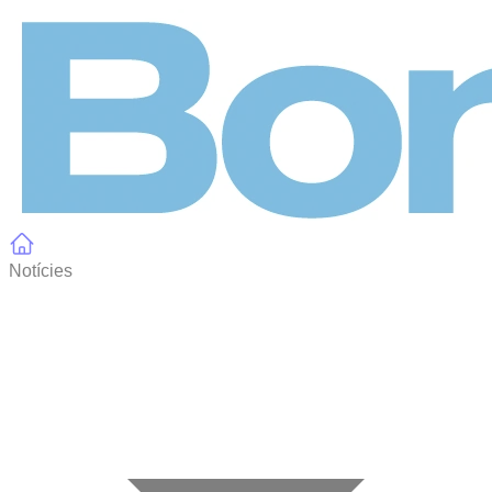
Panell de gestió de galetes
Notícies