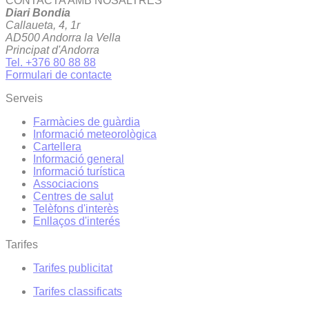
CONTACTA AMB NOSALTRES
Diari Bondia
Callaueta, 4, 1r
AD500 Andorra la Vella
Principat d'Andorra
Tel. +376 80 88 88
Formulari de contacte
Serveis
Farmàcies de guàrdia
Informació meteorològica
Cartellera
Informació general
Informació turística
Associacions
Centres de salut
Telèfons d'interès
Enllaços d'interés
Tarifes
Tarifes publicitat
Tarifes classificats