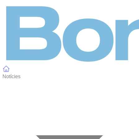
Panell de gestió de galetes
Notícies