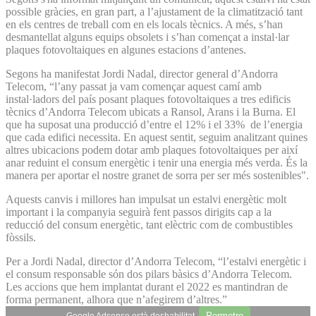
possible gràcies, en gran part, a l’ajustament de la climatització tant
en els centres de treball com en els locals tècnics. A més, s’han
desmantellat alguns equips obsolets i s’han començat a instal·lar
plaques fotovoltaiques en algunes estacions d’antenes.
Segons ha manifestat Jordi Nadal, director general d’Andorra
Telecom, “l’any passat ja vam començar aquest camí amb
instal·ladors del país posant plaques fotovoltaiques a tres edificis
tècnics d’Andorra Telecom ubicats a Ransol, Arans i la Burna. El
que ha suposat una producció d’entre el 12% i el 33% de l’energia
que cada edifici necessita. En aquest sentit, seguim analitzant quines
altres ubicacions podem dotar amb plaques fotovoltaiques per així
anar reduint el consum energètic i tenir una energia més verda. És la
manera per aportar el nostre granet de sorra per ser més sostenibles".
Aquests canvis i millores han impulsat un estalvi energètic molt
important i la companyia seguirà fent passos dirigits cap a la
reducció del consum energètic, tant elèctric com de combustibles
fòssils.
Per a Jordi Nadal, director d’Andorra Telecom, “l’estalvi energètic i
el consum responsable són dos pilars bàsics d’Andorra Telecom.
Les accions que hem implantat durant el 2022 es mantindran de
forma permanent, alhora que n’afegirem d’altres.”
Permetre
Google Adsense està deshabilitat.