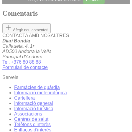
Comentaris
Afegir nou comentari
CONTACTA AMB NOSALTRES
Diari Bondia
Callaueta, 4, 1r
AD500 Andorra la Vella
Principat d'Andorra
Tel. +376 80 88 88
Formulari de contacte
Serveis
Farmàcies de guàrdia
Informació meteorològica
Cartellera
Informació general
Informació turística
Associacions
Centres de salut
Telèfons d'interès
Enllaços d'interés