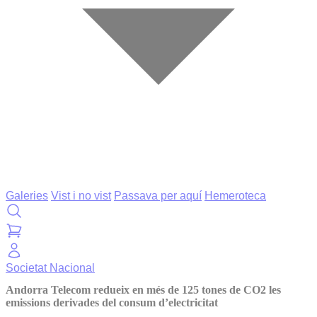
Galeries
Vist i no vist
Passava per aquí
Hemeroteca
Societat
Nacional
Andorra Telecom redueix en més de 125 tones de CO2 les
emissions derivades del consum d’electricitat