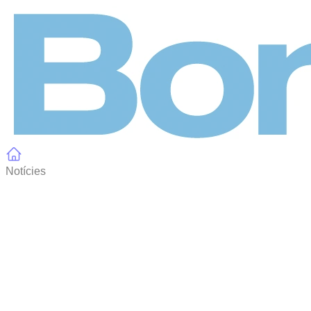
Panell de gestió de galetes
Notícies