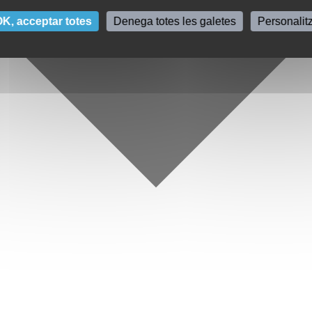
K, acceptar totes
Denega totes les galetes
Personalit