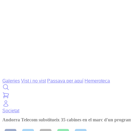
Galeries
Vist i no vist
Passava per aquí
Hemeroteca
Societat
Andorra Telecom substitueix 35 cabines en el marc d'un progra