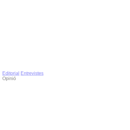
Editorial
Entrevistes
Opinió