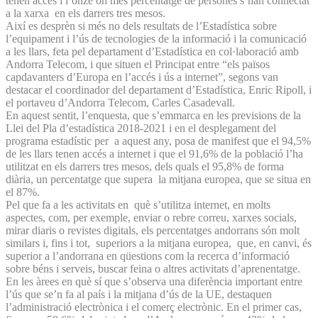
tenen accés i l’onzè on més percentatge de persones s’han connectat
a la xarxa en els darrers tres mesos.
Així es desprèn si més no dels resultats de l’Estadística sobre
l’equipament i l’ús de tecnologies de la informació i la comunicació
a les llars, feta pel departament d’Estadística en col·laboració amb
Andorra Telecom, i que situen el Principat entre “els països
capdavanters d’Europa en l’accés i ús a internet”, segons van
destacar el coordinador del departament d’Estadística, Enric Ripoll, i
el portaveu d’Andorra Telecom, Carles Casadevall.
En aquest sentit, l’enquesta, que s’emmarca en les previsions de la
Llei del Pla d’estadística 2018-2021 i en el desplegament del
programa estadístic per a aquest any, posa de manifest que el 94,5%
de les llars tenen accés a internet i que el 91,6% de la població l’ha
utilitzat en els darrers tres mesos, dels quals el 95,8% de forma
diària, un percentatge que supera la mitjana europea, que se situa en
el 87%.
Pel que fa a les activitats en què s’utilitza internet, en molts
aspectes, com, per exemple, enviar o rebre correu, xarxes socials,
mirar diaris o revistes digitals, els percentatges andorrans són molt
similars i, fins i tot, superiors a la mitjana europea, que, en canvi, és
superior a l’andorrana en qüestions com la recerca d’informació
sobre béns i serveis, buscar feina o altres activitats d’aprenentatge.
En les àrees en què sí que s’observa una diferència important entre
l’ús que se’n fa al país i la mitjana d’ús de la UE, destaquen
l’administració electrònica i el comerç electrònic. En el primer cas,