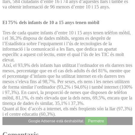
llars, 584 ciutadans d’entre 16 i 74 anys d’aquestes llars i també es
va obtenir informació de 96 menors d’entre 10 i 15 anys.
El 75% dels infants de 10 a 15 anys tenen mòbil
Tres de cada quatre infants d’entre 10 i 15 anys tenen telèfon mòbil,
i el 36,3% disposa de dades mòbils, segons es desprèn de
l’Estadística sobre l’equipament i l’ús de tecnologies de la
informació i la comunicació a les llars, que dedica un apartat
específic a aquest col·lectiu, entre el qual l’ús de les TIC és molt
elevat.
Així, el 93,9% dels infants han utilitzat l’ordinador en els darrers tres
mesos, percentatge que en el cas dels adults és del 81%, mentre que
el percentatge d’infants que ha utilitzat internet en els darrers tres
mesos s’eleva fins al 98,7%. Per sexes, els nens i les nenes utilitzen
de forma similar l’ordinador (93,2% i 94,6%) i també internet (100%
i 97,3%). En canvi, la proporció de nenes que disposen de telèfon
mòbil, 81,1%, és més elevada que la dels nens, 69,5%, encara que la
tinença de dades és similar, 35,1% i 37,3%.
Quant al lloc d’accés a internet, els més freqüents són la llar (97,3%)
i el centre educatiu (60,3%).
Permetre
Google Adsense està deshabilitat.
Comentaris