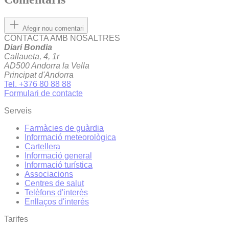
Afegir nou comentari
CONTACTA AMB NOSALTRES
Diari Bondia
Callaueta, 4, 1r
AD500 Andorra la Vella
Principat d'Andorra
Tel. +376 80 88 88
Formulari de contacte
Serveis
Farmàcies de guàrdia
Informació meteorològica
Cartellera
Informació general
Informació turística
Associacions
Centres de salut
Telèfons d'interès
Enllaços d'interés
Tarifes