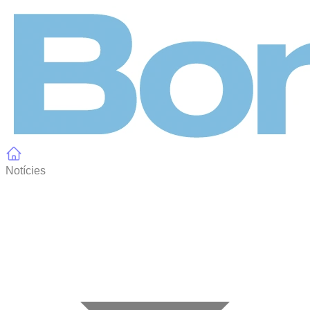
Panell de gestió de galetes
Notícies