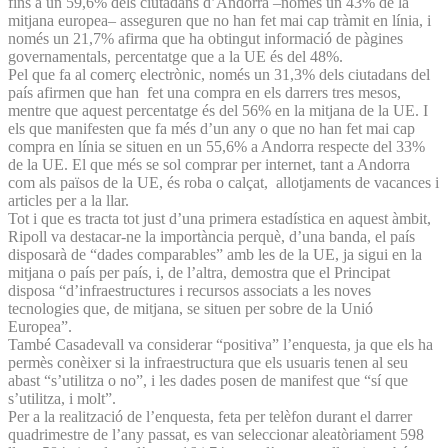
fins a un 59,6% dels ciutadans d’Andorra –només un 43% de la
mitjana europea– asseguren que no han fet mai cap tràmit en línia, i
només un 21,7% afirma que ha obtingut informació de pàgines
governamentals, percentatge que a la UE és del 48%.
Pel que fa al comerç electrònic, només un 31,3% dels ciutadans del
país afirmen que han fet una compra en els darrers tres mesos,
mentre que aquest percentatge és del 56% en la mitjana de la UE. I
els que manifesten que fa més d’un any o que no han fet mai cap
compra en línia se situen en un 55,6% a Andorra respecte del 33%
de la UE. El que més se sol comprar per internet, tant a Andorra
com als països de la UE, és roba o calçat, allotjaments de vacances i
articles per a la llar.
Tot i que es tracta tot just d’una primera estadística en aquest àmbit,
Ripoll va destacar-ne la importància perquè, d’una banda, el país
disposarà de “dades comparables” amb les de la UE, ja sigui en la
mitjana o país per país, i, de l’altra, demostra que el Principat
disposa “d’infraestructures i recursos associats a les noves
tecnologies que, de mitjana, se situen per sobre de la Unió
Europea”.
També Casadevall va considerar “positiva” l’enquesta, ja que els ha
permès conèixer si la infraestructura que els usuaris tenen al seu
abast “s’utilitza o no”, i les dades posen de manifest que “sí que
s’utilitza, i molt”.
Per a la realització de l’enquesta, feta per telèfon durant el darrer
quadrimestre de l’any passat, es van seleccionar aleatòriament 598