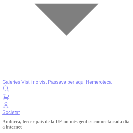
Galeries
Vist i no vist
Passava per aquí
Hemeroteca
Societat
Andorra, tercer país de la UE on més gent es connecta cada dia
a internet