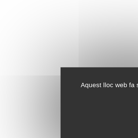
Aquest lloc web fa s