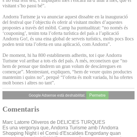
s’ho està fent seu, s’impliquen més i encara ha d’anar a més, que el
visitant s’ho passi bé”.
Andorra Turisme ja va anunciar aquest dissabte en la inauguració
del festival que l’objectiu és oferir al visitant moltes d’aquestes
propostes a través del mòbil. Camp ha puntualitzat: “no només és
‘couponing’, tenim tota l’oferta turística del país a l’aplicació
Andorra Go!, és una eina global de serveis turístics, molts pocs llocs
poden tenir tota l’oferta en una aplicació, com Andorra”.
De moment, hi ha 800 establiments adherits, tot i que Andorra
Turisme vol arribar a tots els del país. A més, reconeixen que “no
hem de pensar que tindrem un gran volum de descàrregues en
començar”. Mentrestant, expliquen, “hem de veure quins productes
mantenim i quins no”, perquè “l’oferta és molt variada, hi ha ofertes
molt bones i altres no tant”.
Permetre
Google Adsense està deshabilitat.
Comentaris
Marc Latorre Oliveros de DELICIES TURQUES
Es una vergonya que, Andorra Turisme amb l'Andorra
Shopping Night i el Comú d'Escaldes Engordany quan