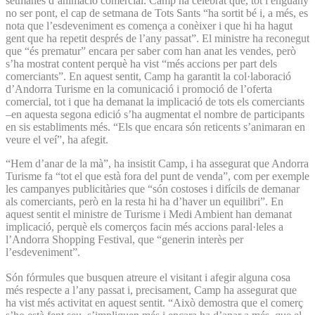
setmanes d’animació comercial. Camp ha celebrat que, tot i enguany
no ser pont, el cap de setmana de Tots Sants “ha sortit bé i, a més, es
nota que l’esdeveniment es comença a conèixer i que hi ha hagut
gent que ha repetit després de l’any passat”. El ministre ha reconegut
que “és prematur” encara per saber com han anat les vendes, però
s’ha mostrat content perquè ha vist “més accions per part dels
comerciants”. En aquest sentit, Camp ha garantit la col·laboració
d’Andorra Turisme en la comunicació i promoció de l’oferta
comercial, tot i que ha demanat la implicació de tots els comerciants
–en aquesta segona edició s’ha augmentat el nombre de participants
en sis establiments més. “Els que encara són reticents s’animaran en
veure el veí”, ha afegit.
“Hem d’anar de la mà”, ha insistit Camp, i ha assegurat que Andorra
Turisme fa “tot el que està fora del punt de venda”, com per exemple
les campanyes publicitàries que “són costoses i difícils de demanar
als comerciants, però en la resta hi ha d’haver un equilibri”. En
aquest sentit el ministre de Turisme i Medi Ambient han demanat
implicació, perquè els comerços facin més accions paral·leles a
l’Andorra Shopping Festival, que “generin interès per
l’esdeveniment”.
Són fórmules que busquen atreure el visitant i afegir alguna cosa
més respecte a l’any passat i, precisament, Camp ha assegurat que
ha vist més activitat en aquest sentit. “Això demostra que el comerç