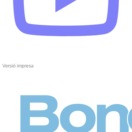
Versió impresa