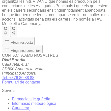
organitza les nits VIVAND que nomès es preocupin pels
comerciants de les Avingudes Principals i que els que estem
en els carrers secundaris ens tinguin totalment abandonats.
Lo que tindríen que fer es preocupar-se en fer-ne moltes mes
accions i activitats per a tots els carrers i no nomès a l'Av.
Meritxell o Carlemany.
👍
👎
Afegir resposta
Afegir nou comentari
CONTACTA AMB NOSALTRES
Diari Bondia
Callaueta, 4, 1r
AD500 Andorra la Vella
Principat d'Andorra
Tel. +376 80 88 88
Formulari de contacte
Serveis
Farmàcies de guàrdia
Informació meteorològica
Cartellera