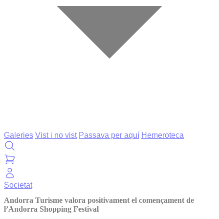
Galeries
Vist i no vist
Passava per aquí
Hemeroteca
Societat
Andorra Turisme valora positivament el començament de
l’Andorra Shopping Festival