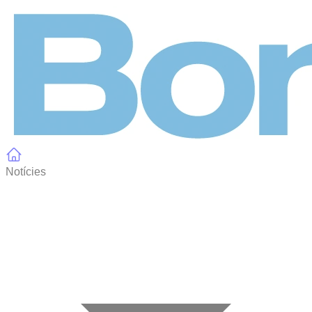
Panell de gestió de galetes
Notícies