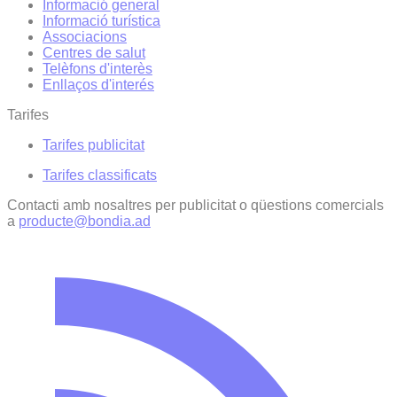
Informació general
Informació turística
Associacions
Centres de salut
Telèfons d'interès
Enllaços d'interés
Tarifes
Tarifes publicitat
Tarifes classificats
Contacti amb nosaltres per publicitat o qüestions comercials
a
producte@bondia.ad