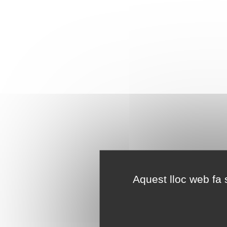
Aquest lloc web fa s