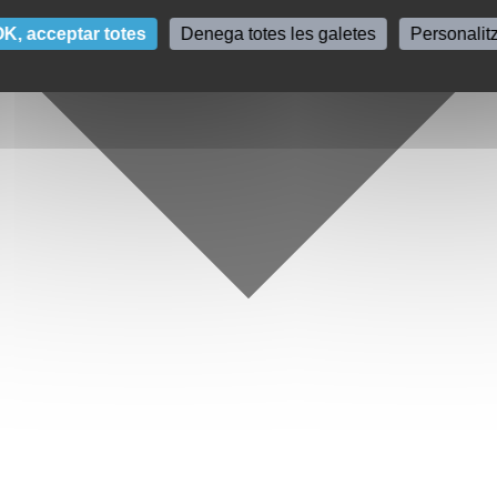
K, acceptar totes
Denega totes les galetes
Personalit