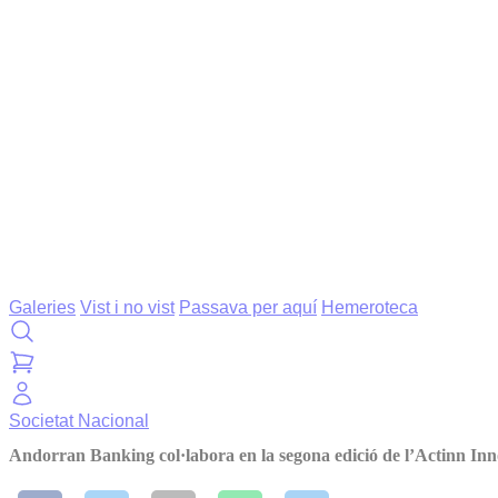
Galeries
Vist i no vist
Passava per aquí
Hemeroteca
Societat
Nacional
Andorran Banking col·labora en la segona edició de l’Actinn In