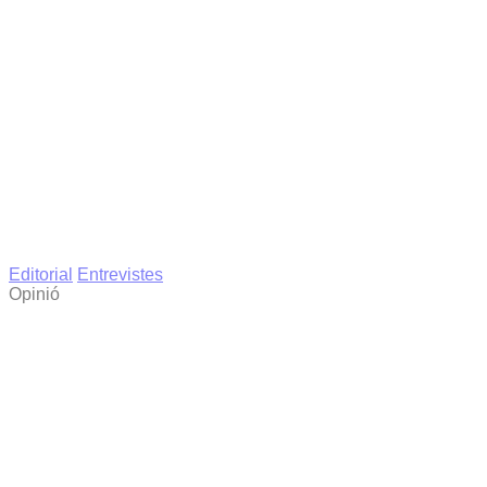
Editorial
Entrevistes
Opinió