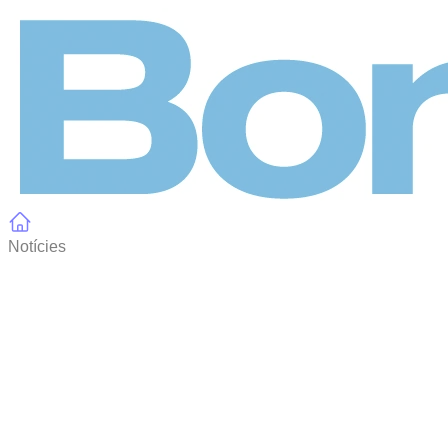
Panell de gestió de galetes
Notícies