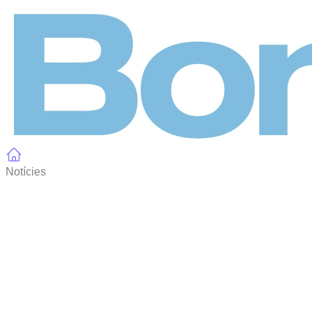
Panell de gestió de galetes
Notícies