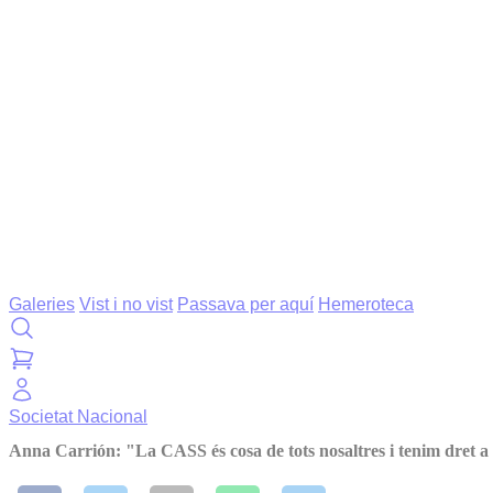
Galeries
Vist i no vist
Passava per aquí
Hemeroteca
Societat
Nacional
Anna Carrión: "La CASS és cosa de tots nosaltres i tenim dret a 