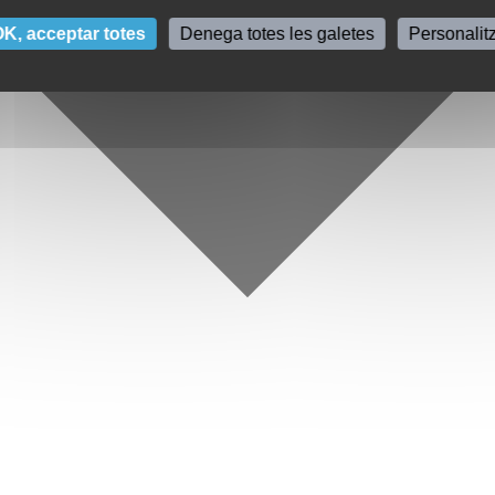
K, acceptar totes
Denega totes les galetes
Personalit