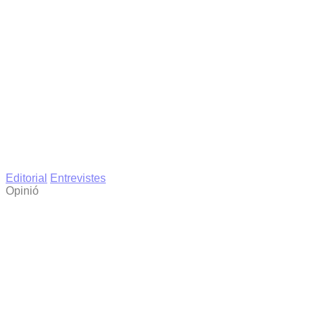
Editorial
Entrevistes
Opinió