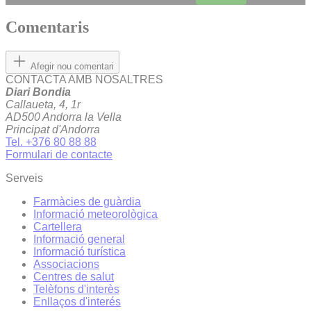
Comentaris
Afegir nou comentari
CONTACTA AMB NOSALTRES
Diari Bondia
Callaueta, 4, 1r
AD500 Andorra la Vella
Principat d'Andorra
Tel. +376 80 88 88
Formulari de contacte
Serveis
Farmàcies de guàrdia
Informació meteorològica
Cartellera
Informació general
Informació turística
Associacions
Centres de salut
Telèfons d'interès
Enllaços d'interés