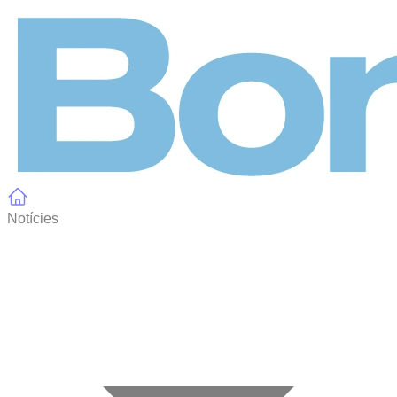
Panell de gestió de galetes
Notícies