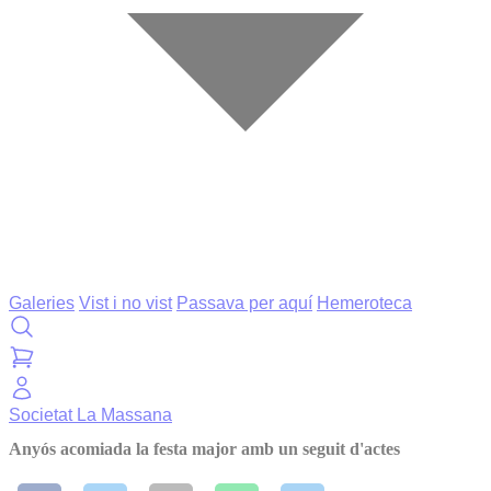
Galeries
Vist i no vist
Passava per aquí
Hemeroteca
Societat
La Massana
Anyós acomiada la festa major amb un seguit d'actes