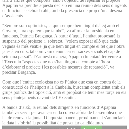
tala d’arbres que comporta, amb l’objectiu de repensar el projecte.
Apapma va prendre aquesta decisió en una reunió dels seus dirigents
en funcions celebrada ahir, amb la presència de prop d’una desena
d’assistents.
“Sempre som optimistes, ja que sempre hem tingut diàleg amb el
Govern, i ara esperem que també”, va afirmar la presidenta en
funcions, Patrícia Bragança. A partir d’aquí, l’entitat proposarà la
suspensió del projecte i, sobretot, “volem exposar allò que cada
vegada és més visible, ja que hem tingut en compte el fet que l’obra
ja està en curs, tal com vam denunciar en xarxes socials el cap de
setmana passat”. D’aquesta manera, Apapma intentarà fer veure a
l’Executiu “aspectes que no s’han tingut en compte a l’hora
d’elaborar el projecte i les possibles mesures de reparació”, va
precisar Bragança.
Com que l’entitat ecologista no és l’única que està en contra de la
construcció de l’heliport a la Caubella, buscaran complicitat amb els
grups polítics de l’oposició, amb el propòsit de tenir més força en els
seus plantejaments davant de l’Executiu.
A banda d’això, la reunió dels dirigents en funcions d’Apapma
també va servir per avançar en la convocatòria de l’assemblea que
ha de renovar la junta. D’aquesta manera, pròximament s’anunciarà
la data i s’obrirà la possibilitat de presentar candidatures.