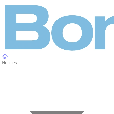
Panell de gestió de galetes
Notícies