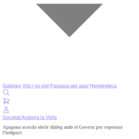
Galeries
Vist i no vist
Passava per aquí
Hemeroteca
Societat
Andorra la Vella
Apapma acorda obrir diàleg amb el Govern per repensar
l’heliport