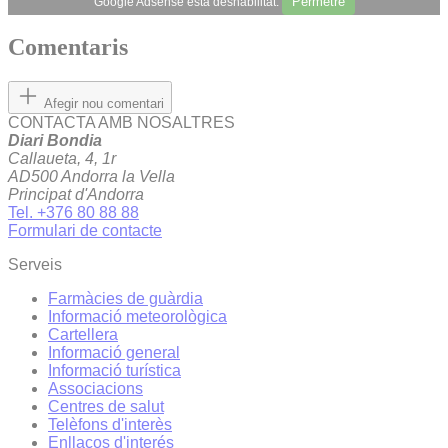
Permetre
Google Adsense està deshabilitat.
Comentaris
Afegir nou comentari
CONTACTA AMB NOSALTRES
Diari Bondia
Callaueta, 4, 1r
AD500 Andorra la Vella
Principat d'Andorra
Tel. +376 80 88 88
Formulari de contacte
Serveis
Farmàcies de guàrdia
Informació meteorològica
Cartellera
Informació general
Informació turística
Associacions
Centres de salut
Telèfons d'interès
Enllaços d'interés