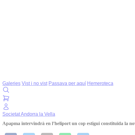
Galeries
Vist i no vist
Passava per aquí
Hemeroteca
Societat
Andorra la Vella
Apapma intervindrà en l’heliport un cop estigui constituïda la no