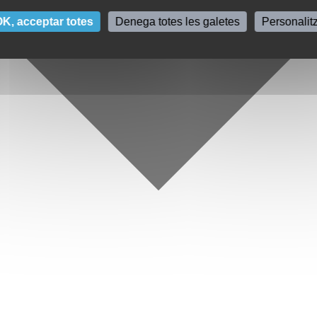
K, acceptar totes
Denega totes les galetes
Personalit