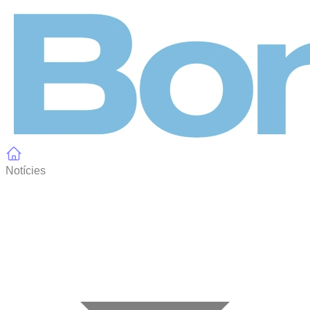
Panell de gestió de galetes
Notícies