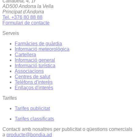
Callaueta, 4, 1r
AD500 Andorra la Vella
Principat d'Andorra
Tel. +376 80 88 88
Formulari de contacte
Serveis
Farmàcies de guàrdia
Informació meteorològica
Cartellera
Informació general
Informació turística
Associacions
Centres de salut
Telèfons d'interès
Enllaços d'interés
Tarifes
Tarifes publicitat
Tarifes classificats
Contacti amb nosaltres per publicitat o qüestions comercials
a
producte@bondia.ad