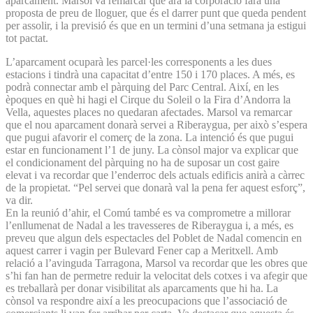
aparcament. Marsol va remarcar que ara la corporació farà una
proposta de preu de lloguer, que és el darrer punt que queda pendent
per assolir, i la previsió és que en un termini d’una setmana ja estigui
tot pactat.
L’aparcament ocuparà les parcel·les corresponents a les dues
estacions i tindrà una capacitat d’entre 150 i 170 places. A més, es
podrà connectar amb el pàrquing del Parc Central. Així, en les
èpoques en què hi hagi el Cirque du Soleil o la Fira d’Andorra la
Vella, aquestes places no quedaran afectades. Marsol va remarcar
que el nou aparcament donarà servei a Riberaygua, per això s’espera
que pugui afavorir el comerç de la zona. La intenció és que pugui
estar en funcionament l’1 de juny. La cònsol major va explicar que
el condicionament del pàrquing no ha de suposar un cost gaire
elevat i va recordar que l’enderroc dels actuals edificis anirà a càrrec
de la propietat. “Pel servei que donarà val la pena fer aquest esforç”,
va dir.
En la reunió d’ahir, el Comú també es va comprometre a millorar
l’enllumenat de Nadal a les travesseres de Riberaygua i, a més, es
preveu que algun dels espectacles del Poblet de Nadal comencin en
aquest carrer i vagin per Bulevard Fener cap a Meritxell. Amb
relació a l’avinguda Tarragona, Marsol va recordar que les obres que
s’hi fan han de permetre reduir la velocitat dels cotxes i va afegir que
es treballarà per donar visibilitat als aparcaments que hi ha. La
cònsol va respondre així a les preocupacions que l’associació de