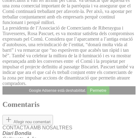
comerciants li van fer arribar per carta. Va destacar que aquesta és
una zona comercial important de la parròquia i va assegurar que el
Comú continuarà treballant per afavorir-la. Per això, va apostar per
treballar conjuntament amb els empresaris perquè continuï
funcionant i perquè millori.
La presidenta de l’Associació de Comerciants de Riberaygua i
Travesseres, Rosa Pascuet, es va mostrar satisfeta dels compromisos
expressats pel Comú. Considera que l’aparcament a l’antiga estació
d’autobusos, una reivindicació de l’entitat, “donarà molta vida al
barri” i va remarcar que “no esperàvem que acabés tan ràpid i tan
bé”. També va celebrar la millora de la il·luminació i es va mostrar
esperançada amb les converses entre el Comú i la propietat per
impulsar el projecte definitiu al passatge Biscariet. Pascuet també va
indicar que ara el que cal és treball conjunt entre els comerciants de
la zona per impulsar accions de dinamització que permetin atraure
compradors.
Permetre
Google Adsense està deshabilitat.
Comentaris
Afegir nou comentari
CONTACTA AMB NOSALTRES
Diari Bondia