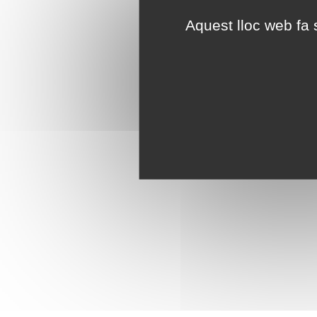
Aquest lloc web fa s