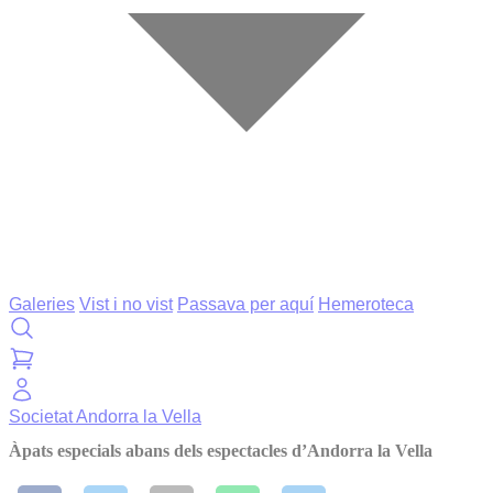
Galeries
Vist i no vist
Passava per aquí
Hemeroteca
Societat
Andorra la Vella
Àpats especials abans dels espectacles d’Andorra la Vella