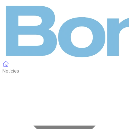
Panell de gestió de galetes
Notícies