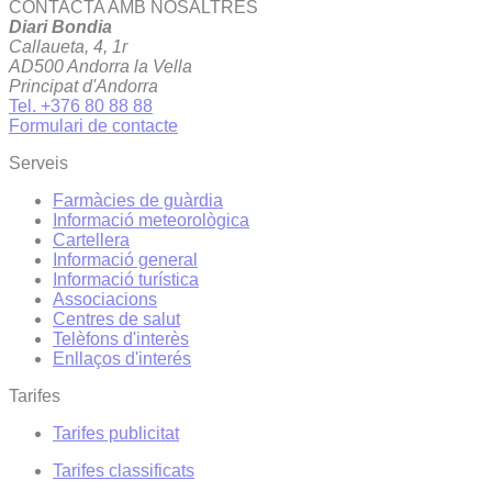
CONTACTA AMB NOSALTRES
Diari Bondia
Callaueta, 4, 1r
AD500 Andorra la Vella
Principat d'Andorra
Tel. +376 80 88 88
Formulari de contacte
Serveis
Farmàcies de guàrdia
Informació meteorològica
Cartellera
Informació general
Informació turística
Associacions
Centres de salut
Telèfons d'interès
Enllaços d'interés
Tarifes
Tarifes publicitat
Tarifes classificats