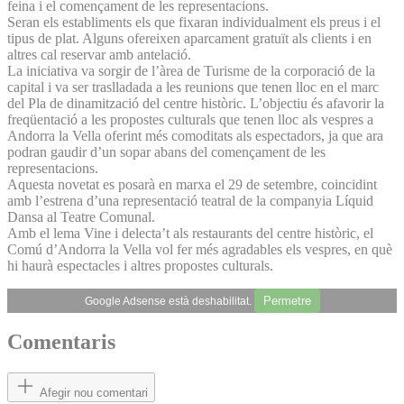
feina i el començament de les representacions.
Seran els establiments els que fixaran individualment els preus i el
tipus de plat. Alguns ofereixen aparcament gratuït als clients i en
altres cal reservar amb antelació.
La iniciativa va sorgir de l’àrea de Turisme de la corporació de la
capital i va ser traslladada a les reunions que tenen lloc en el marc
del Pla de dinamització del centre històric. L’objectiu és afavorir la
freqüentació a les propostes culturals que tenen lloc als vespres a
Andorra la Vella oferint més comoditats als espectadors, ja que ara
podran gaudir d’un sopar abans del començament de les
representacions.
Aquesta novetat es posarà en marxa el 29 de setembre, coincidint
amb l’estrena d’una representació teatral de la companyia Líquid
Dansa al Teatre Comunal.
Amb el lema Vine i delecta’t als restaurants del centre històric, el
Comú d’Andorra la Vella vol fer més agradables els vespres, en què
hi haurà espectacles i altres propostes culturals.
Permetre
Google Adsense està deshabilitat.
Comentaris
Afegir nou comentari