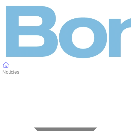
Panell de gestió de galetes
Notícies