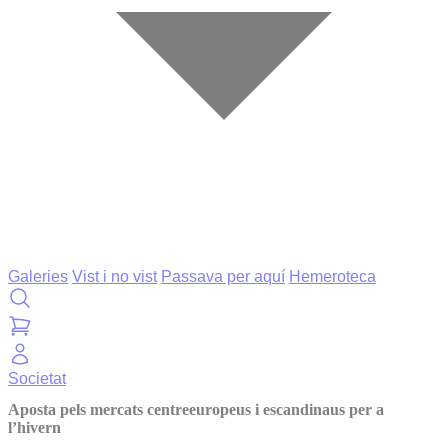
Galeries
Vist i no vist
Passava per aquí
Hemeroteca
Societat
Aposta pels mercats centreeuropeus i escandinaus per a
l’hivern