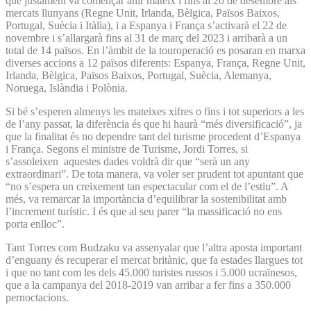
que justament va començar ahir mateix i fins al 20 de desembre als
mercats llunyans (Regne Unit, Irlanda, Bèlgica, Països Baixos,
Portugal, Suècia i Itàlia), i a Espanya i França s’activarà el 22 de
novembre i s’allargarà fins al 31 de març del 2023 i arribarà a un
total de 14 països. En l’àmbit de la touroperació es posaran en marxa
diverses accions a 12 països diferents: Espanya, França, Regne Unit,
Irlanda, Bèlgica, Països Baixos, Portugal, Suècia, Alemanya,
Noruega, Islàndia i Polònia.
Si bé s’esperen almenys les mateixes xifres o fins i tot superiors a les
de l’any passat, la diferència és que hi haurà “més diversificació”, ja
que la finalitat és no dependre tant del turisme procedent d’Espanya
i França. Segons el ministre de Turisme, Jordi Torres, si
s’assoleixen aquestes dades voldrà dir que “serà un any
extraordinari”. De tota manera, va voler ser prudent tot apuntant que
“no s’espera un creixement tan espectacular com el de l’estiu”. A
més, va remarcar la importància d’equilibrar la sostenibilitat amb
l’increment turístic. I és que al seu parer “la massificació no ens
porta enlloc”.
Tant Torres com Budzaku va assenyalar que l’altra aposta important
d’enguany és recuperar el mercat britànic, que fa estades llargues tot
i que no tant com les dels 45.000 turistes russos i 5.000 ucraïnesos,
que a la campanya del 2018-2019 van arribar a fer fins a 350.000
pernoctacions.