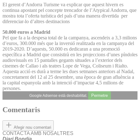
El gerent d’Andorra Turisme va explicar que aquest hivern es
continua apostant pel concepte trencador de l’Atypical Andorra, que
mostra tota l’oferta turística del país d’una manera divertida per
diferenciar-lo d’altres destinacions
50.000 euros a Madrid
Pel que fa a la despesa total de la campanya, ascendeix a 3,3 milions
d’euros, 300.000 més que la inversió realitzada en la campanya del
2019-2020. D’aquests, 50.000 es dedicaran a una promoció
específica a Madrid que consistirà en les projeccions d’unes píndoles
audiovisuals en 15 pantalles gegants situades a l’exterior dels
cinemes de Callao i als teatres Lope de Vega, Coliseum i Rialto.
Aquesta acció es durà a terme les dues setmanes anteriors al Nadal,
concretament del 12 al 25 desembre, una època de gran afluència a
la capital espanyola amb la intenció d’impactar 4,5 milions de
persones.
Permetre
Google Adsense està deshabilitat.
Comentaris
Afegir nou comentari
CONTACTA AMB NOSALTRES
Diari Bondia