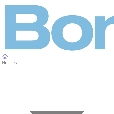
Panell de gestió de galetes
Notícies