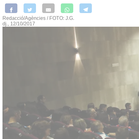
Redacció/Agències / FOTO: J.G.
dj., 12/10/2017