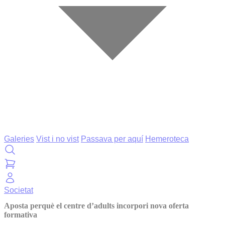
Galeries
Vist i no vist
Passava per aquí
Hemeroteca
Societat
Aposta perquè el centre d’adults incorpori nova oferta
formativa