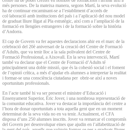
centre ha de poder créixer en nombre de formacions i arribar així a
més persones. De la mateixa manera, segons Martí, la seva evolució
ha de continuar encaminant-se a l’establiment d’acords de
col·laboració amb institucions del país i a l’aplicació del nou model
de graduat lliure lligat al Pla estratègic, així com a l’ampliació de la
formació en llengües estrangeres i de la formació sobre la història
d’Andorra.
El cap de Govern va fer aquestes declaracions ahir en el marc de la
celebració del 20è aniversari de la creació del Centre de Formació
d’Adults, que va tenir lloc a la sala polivalent del Centre de
Formació Professional, a Aixovall. En la seva intervenció, Martí
també va declarar que el Centre de Formació d’Adults té
principalment una doble missió, que és la cohesió social i el foment
de l’opinió crítica, a més d’ajudar els alumnes a interpretar la realitat
i formar-se una consciència ciutadana per obrir-se així a noves
oportunitats professionals.
En l’acte també hi va ser present el ministre d’Educació i
Ensenyament Superior, Èric Jover, i una nombrosa representació de
la comunitat educativa. Jover va destacar la importància del centre a
l’hora de donar oportunitats a tota aquella gent que en un moment
determinat de la seva vida no en va tenir. Actualment, el CFA
disposa d’uns 250 alumnes inscrits. Jover va remarcar el compromís
del Govern per des­envolupar eines que ajudin en l’alfabetització de
la gent del país, aquells que vulguin formar-se per a graduats lliures