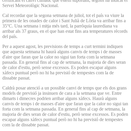
certificant el canvi climàtic que estem suportant, segons ha indicat el
Servei Meteorològic Nacional.
Cal recordar que la segona setmana de juliol, tot el país va viure la
primera de les onades de calor i Sant Julià de Lòria va arribar fins a
35°C. Una setmana i mitja més tard, la parròquia laurediana va
arribar als 37 graus, en el que han estat fins ara temperatures rècords
del país.
Per a aquest agost, les previsions de temps a curt termini indiquen
que aquesta setmana hi haurà alguns canvis de temps i de masses
d'aire que faran que la calor no sigui tan forta com la setmana
passada. En general fins al cap de setmana, la majoria de dies seran
de calor d'estiu, però sense excessos. Es poden escapar alguns
xàfecs puntual però no hi ha previsió de tempestes com la de
dissabte passat.
Caldrà posar atenció a un possible canvi de temps que els dos grans
models de previsió ja insinuen de cara a la setmana que ve. Entre
dimarts i dimecres podrien arribar alguns xàfecs. Haurà alguns
canvis de temps i de masses d'aire que faran que la calor no sigui tan
forta com la setmana passada. En general fins al cap de setmana, la
majoria de dies seran de calor d'estiu, però sense excessos. Es poden
escapar alguns xàfecs puntual però no hi ha previsió de tempestes
com la de dissabte passat.