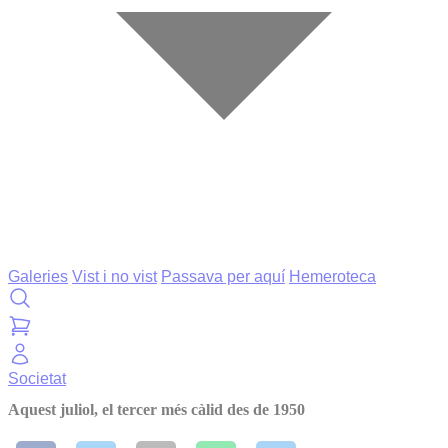
Galeries
Vist i no vist
Passava per aquí
Hemeroteca
Societat
Aquest juliol, el tercer més càlid des de 1950