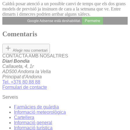
Caldrà posar atenció a un possible canvi de temps que els dos grans
models de previsió ja insinuen de cara a la setmana que ve. Entre
dimarts i dimecres podrien arribar alguns xàfecs.
Permetre
Google Adsense està deshabilitat.
Comentaris
Afegir nou comentari
CONTACTA AMB NOSALTRES
Diari Bondia
Callaueta, 4, 1r
AD500 Andorra la Vella
Principat d'Andorra
Tel. +376 80 88 88
Formulari de contacte
Serveis
Farmàcies de guàrdia
Informació meteorològica
Cartellera
Informació general
Informació turística