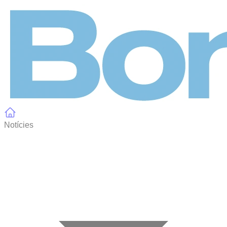
Panell de gestió de galetes
Notícies