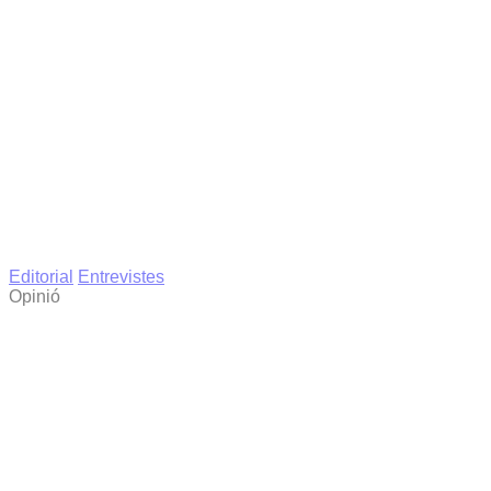
Editorial
Entrevistes
Opinió