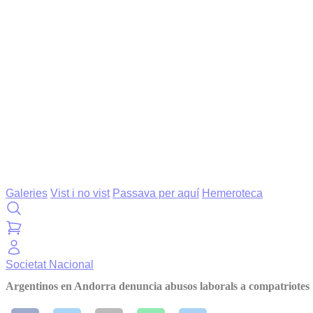
Galeries
Vist i no vist
Passava per aquí
Hemeroteca
Societat
Nacional
Argentinos en Andorra denuncia abusos laborals a compatriotes