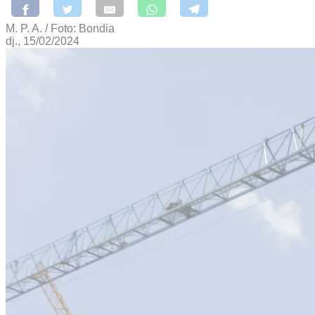
M. P. A. / Foto: Bondia
dj., 15/02/2024