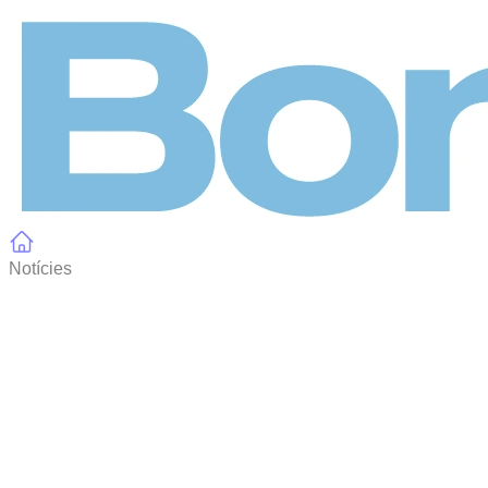
Panell de gestió de galetes
Notícies