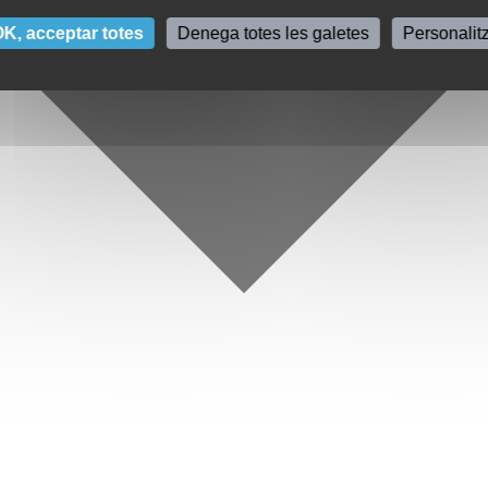
K, acceptar totes
Denega totes les galetes
Personalit