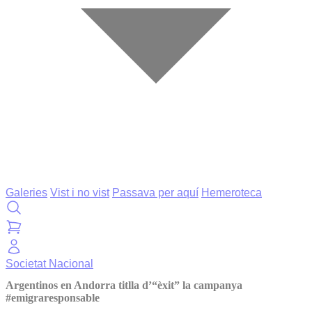
Galeries
Vist i no vist
Passava per aquí
Hemeroteca
Societat
Nacional
Argentinos en Andorra titlla d’“èxit” la campanya
#emigraresponsable