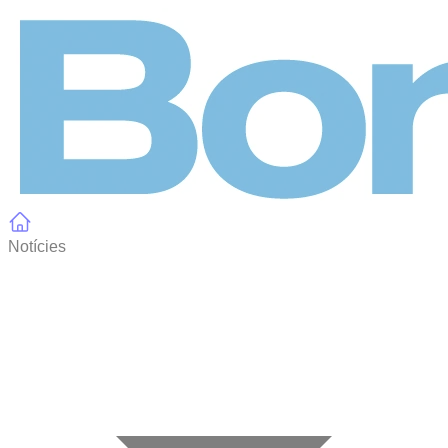
Panell de gestió de galetes
Notícies