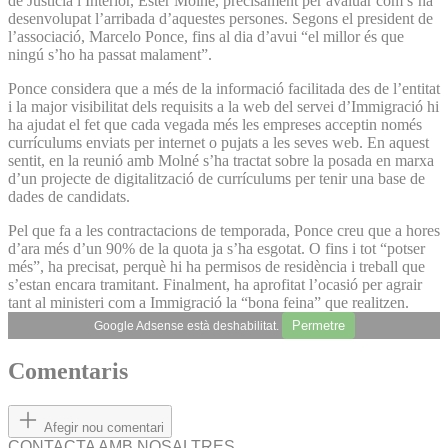
de Justícia i Interior, Ester Molné, precisament per avaluar com s’ha
desenvolupat l’arribada d’aquestes persones. Segons el president de
l’associació, Marcelo Ponce, fins al dia d’avui “el millor és que
ningú s’ho ha passat malament”.
Ponce considera que a més de la informació facilitada des de l’entitat
i la major visibilitat dels requisits a la web del servei d’Immigració hi
ha ajudat el fet que cada vegada més les empreses acceptin només
currículums enviats per internet o pujats a les seves web. En aquest
sentit, en la reunió amb Molné s’ha tractat sobre la posada en marxa
d’un projecte de digitalització de currículums per tenir una base de
dades de candidats.
Pel que fa a les contractacions de temporada, Ponce creu que a hores
d’ara més d’un 90% de la quota ja s’ha esgotat. O fins i tot “potser
més”, ha precisat, perquè hi ha permisos de residència i treball que
s’estan encara tramitant. Finalment, ha aprofitat l’ocasió per agrair
tant al ministeri com a Immigració la “bona feina” que realitzen.
Permetre
Google Adsense està deshabilitat.
Comentaris
Afegir nou comentari
CONTACTA AMB NOSALTRES