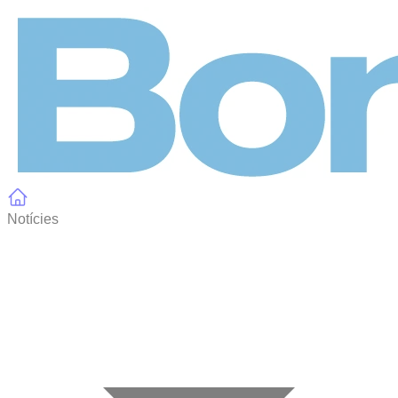
Panell de gestió de galetes
Notícies