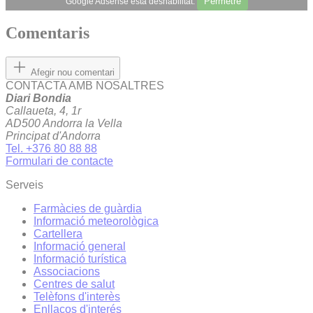
Permetre
Google Adsense està deshabilitat.
Comentaris
Afegir nou comentari
CONTACTA AMB NOSALTRES
Diari Bondia
Callaueta, 4, 1r
AD500 Andorra la Vella
Principat d'Andorra
Tel. +376 80 88 88
Formulari de contacte
Serveis
Farmàcies de guàrdia
Informació meteorològica
Cartellera
Informació general
Informació turística
Associacions
Centres de salut
Telèfons d'interès
Enllaços d'interés