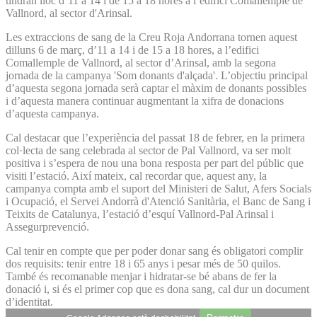
tindran lloc d’11 a 14 i de 15 a 18 hores a l’edifici Comallemple de
Vallnord, al sector d'Arinsal.
Les extraccions de sang de la Creu Roja Andorrana tornen aquest
dilluns 6 de març, d’11 a 14 i de 15 a 18 hores, a l’edifici
Comallemple de Vallnord, al sector d’Arinsal, amb la segona
jornada de la campanya 'Som donants d'alçada'. L’objectiu principal
d’aquesta segona jornada serà captar el màxim de donants possibles
i d’aquesta manera continuar augmentant la xifra de donacions
d’aquesta campanya.
Cal destacar que l’experiència del passat 18 de febrer, en la primera
col·lecta de sang celebrada al sector de Pal Vallnord, va ser molt
positiva i s’espera de nou una bona resposta per part del públic que
visiti l’estació. Així mateix, cal recordar que, aquest any, la
campanya compta amb el suport del Ministeri de Salut, Afers Socials
i Ocupació, el Servei Andorrà d'Atenció Sanitària, el Banc de Sang i
Teixits de Catalunya, l’estació d’esquí Vallnord-Pal Arinsal i
Assegurprevenció.
Cal tenir en compte que per poder donar sang és obligatori complir
dos requisits: tenir entre 18 i 65 anys i pesar més de 50 quilos.
També és recomanable menjar i hidratar-se bé abans de fer la
donació i, si és el primer cop que es dona sang, cal dur un document
d’identitat.