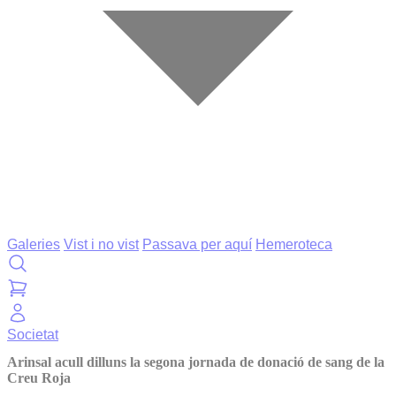
Galeries
Vist i no vist
Passava per aquí
Hemeroteca
Societat
Arinsal acull dilluns la segona jornada de donació de sang de la
Creu Roja