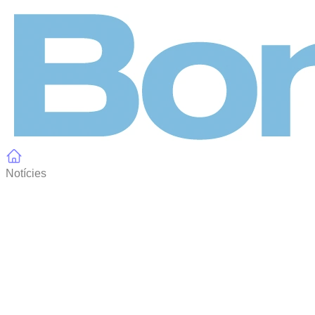
Panell de gestió de galetes
Notícies