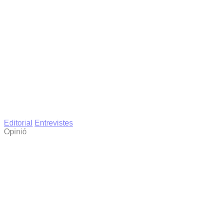
Editorial
Entrevistes
Opinió