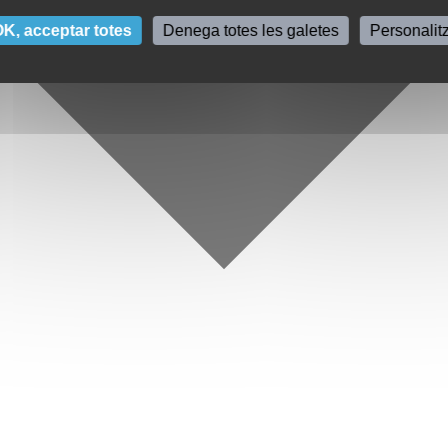
K, acceptar totes
Denega totes les galetes
Personalit