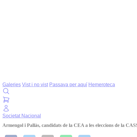
Galeries
Vist i no vist
Passava per aquí
Hemeroteca
Societat
Nacional
Armengol i Pallàs, candidats de la CEA a les eleccions de la CAS