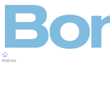
Panell de gestió de galetes
Notícies