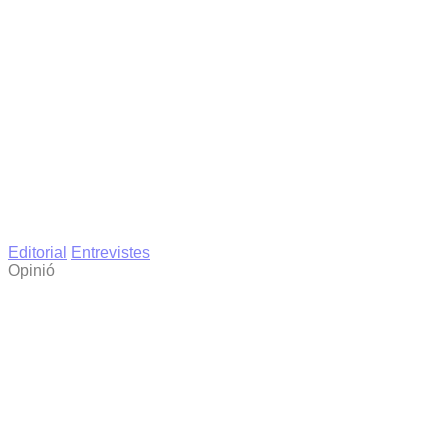
Editorial
Entrevistes
Opinió