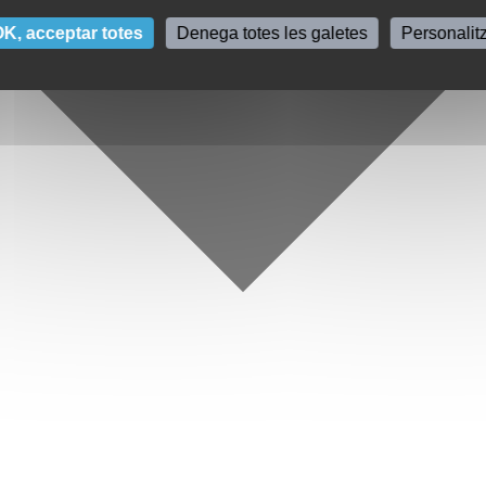
K, acceptar totes
Denega totes les galetes
Personalit