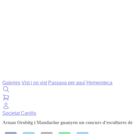
Galeries
Vist i no vist
Passava per aquí
Hemeroteca
Societat
Canillo
Arnau Orobitg i Mandarine guanyen un concurs d'escultures de 