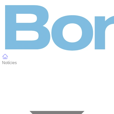
Panell de gestió de galetes
Notícies