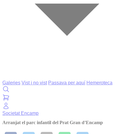
Galeries
Vist i no vist
Passava per aquí
Hemeroteca
Societat
Encamp
Arranjat el parc infantil del Prat Gran d’Encamp