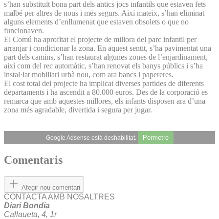
s’han substituït bona part dels antics jocs infantils que estaven fets
malbé per altres de nous i més segurs. Així mateix, s’han eliminat
alguns elements d’enllumenat que estaven obsolets o que no
funcionaven.
El Comú ha aprofitat el projecte de millora del parc infantil per
arranjar i condicionar la zona. En aquest sentit, s’ha pavimentat una
part dels camins, s’han restaurat algunes zones de l’enjardinament,
així com del rec automàtic, s’han renovat els banys públics i s’ha
instal·lat mobiliari urbà nou, com ara bancs i papereres.
El cost total del projecte ha implicat diverses partides de diferents
departaments i ha ascendit a 80.000 euros. Des de la corporació es
remarca que amb aquestes millores, els infants disposen ara d’una
zona més agradable, divertida i segura per jugar.
Permetre
Google Adsense està deshabilitat.
Comentaris
Afegir nou comentari
CONTACTA AMB NOSALTRES
Diari Bondia
Callaueta, 4, 1r