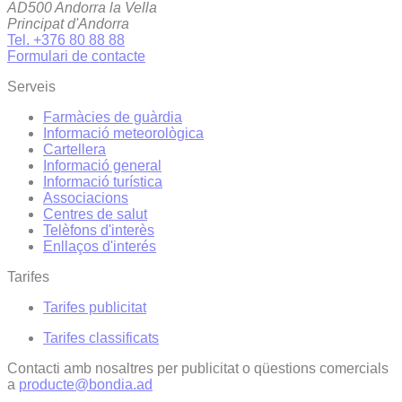
AD500 Andorra la Vella
Principat d'Andorra
Tel. +376 80 88 88
Formulari de contacte
Serveis
Farmàcies de guàrdia
Informació meteorològica
Cartellera
Informació general
Informació turística
Associacions
Centres de salut
Telèfons d'interès
Enllaços d'interés
Tarifes
Tarifes publicitat
Tarifes classificats
Contacti amb nosaltres per publicitat o qüestions comercials
a
producte@bondia.ad