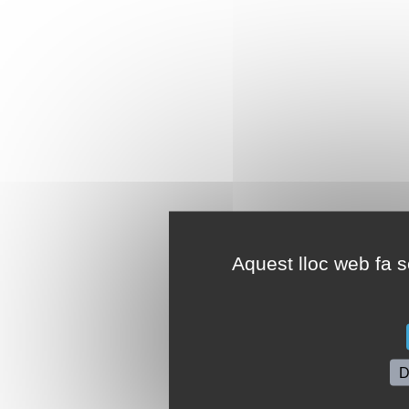
Aquest lloc web fa se
D