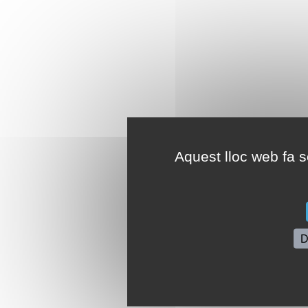
Aquest lloc web fa se
D