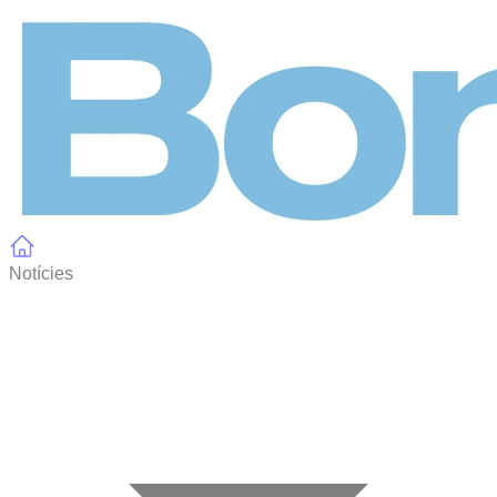
Panell de gestió de galetes
Notícies