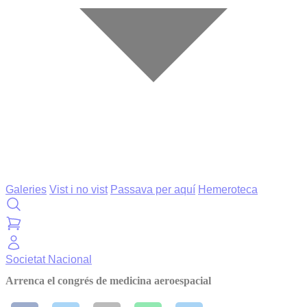
Galeries
Vist i no vist
Passava per aquí
Hemeroteca
Societat
Nacional
Arrenca el congrés de medicina aeroespacial