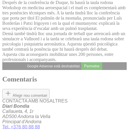
Després de la conferència de Duque, hi haurà la taula rodona
Workshop en medicina aeroespacial i el matí es complementarà amb
tres ponències tècniques més. A la tarda tindrà lloc la conferència
que porta per títol El pulmón de la montaña, pronunciada per Luís
Borderías i Patxi Irigoyen i en la qual el muntanyenc explicarà la
seva experiència d’escalar amb un pulmó trasplantat.
Demà també tindrà lloc una jornada de treball que arrencarà amb un
simulacre a Vallnord i a la tarda se celebrarà una taula rodona sobre
psicologia i psiquiatria aeronàutica. Aquesta qüestió psicològica
també centrarà la ponència que hi haurà després del debat.
Aquesta cita aconsegueix mobilitzar unes 200 persones, entre
professionals i acompanyants.
Permetre
Google Adsense està deshabilitat.
Comentaris
Afegir nou comentari
CONTACTA AMB NOSALTRES
Diari Bondia
Callaueta, 4, 1r
AD500 Andorra la Vella
Principat d'Andorra
Tel. +376 80 88 88