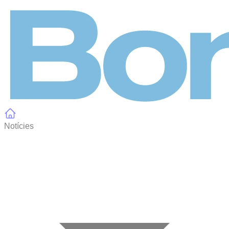
Panell de gestió de galetes
Notícies