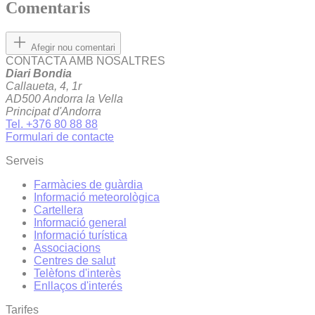
Comentaris
Afegir nou comentari
CONTACTA AMB NOSALTRES
Diari Bondia
Callaueta, 4, 1r
AD500 Andorra la Vella
Principat d'Andorra
Tel. +376 80 88 88
Formulari de contacte
Serveis
Farmàcies de guàrdia
Informació meteorològica
Cartellera
Informació general
Informació turística
Associacions
Centres de salut
Telèfons d'interès
Enllaços d'interés
Tarifes