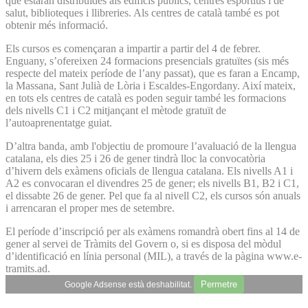
que estaran distribuïdes als edificis públics, centres esportius i de
salut, biblioteques i llibreries. Als centres de català també es pot
obtenir més informació.
Els cursos es començaran a impartir a partir del 4 de febrer.
Enguany, s’ofereixen 24 formacions presencials gratuïtes (sis més
respecte del mateix període de l’any passat), que es faran a Encamp,
la Massana, Sant Julià de Lòria i Escaldes-Engordany. Així mateix,
en tots els centres de català es poden seguir també les formacions
dels nivells C1 i C2 mitjançant el mètode gratuït de
l’autoaprenentatge guiat.
D’altra banda, amb l'objectiu de promoure l’avaluació de la llengua
catalana, els dies 25 i 26 de gener tindrà lloc la convocatòria
d’hivern dels exàmens oficials de llengua catalana. Els nivells A1 i
A2 es convocaran el divendres 25 de gener; els nivells B1, B2 i C1,
el dissabte 26 de gener. Pel que fa al nivell C2, els cursos són anuals
i arrencaran el proper mes de setembre.
El període d’inscripció per als exàmens romandrà obert fins al 14 de
gener al servei de Tràmits del Govern o, si es disposa del mòdul
d’identificació en línia personal (MIL), a través de la pàgina www.e-
tramits.ad.
Permetre
Google Adsense està deshabilitat.