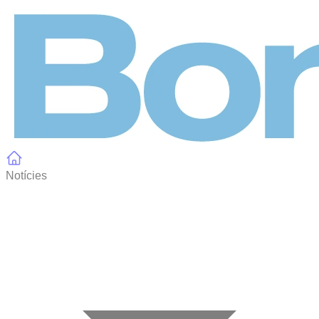
Panell de gestió de galetes
Notícies