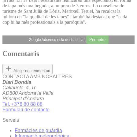
la ruta, on 17 bars i restaurants realitzaran una especialitat en forma
de tapa més una beguda, a un preu de 3 euros. La consellera de
turisme de Sant Julià de Lòria, Meritxell Teruel, ha recalcat la
millora en "la qualitat de les tapes" i també ha destacat que "cada
cop hi ha més professionals a la parròquia".
Permetre
Google Adsense està deshabilitat.
Comentaris
Afegir nou comentari
CONTACTA AMB NOSALTRES
Diari Bondia
Callaueta, 4, 1r
AD500 Andorra la Vella
Principat d'Andorra
Tel. +376 80 88 88
Formulari de contacte
Serveis
Farmàcies de guàrdia
Informació meteorològica