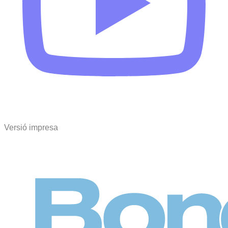
Versió impresa