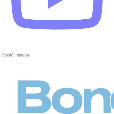
Versió impresa