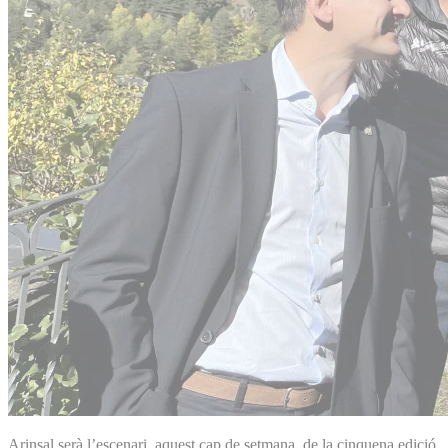
Arinsal serà l’escenari, aquest cap de setmana, de la cinquena edició