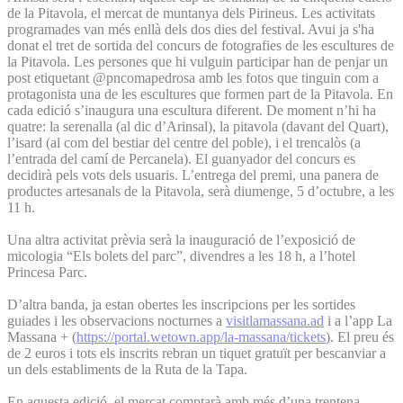
de la Pitavola, el mercat de muntanya dels Pirineus. Les activitats
programades van més enllà dels dos dies del festival. Avui ja s'ha
donat el tret de sortida del concurs de fotografies de les escultures de
la Pitavola. Les persones que hi vulguin participar han de penjar un
post etiquetant @pncomapedrosa amb les fotos que tinguin com a
protagonista una de les escultures que formen part de la Pitavola. En
cada edició s’inaugura una escultura diferent. De moment n’hi ha
quatre: la serenalla (al dic d’Arinsal), la pitavola (davant del Quart),
l’isard (al com del bestiar del centre del poble), i el trencalòs (a
l’entrada del camí de Percanela). El guanyador del concurs es
decidirà pels vots dels usuaris. L’entrega del premi, una panera de
productes artesanals de la Pitavola, serà diumenge, 5 d’octubre, a les
11 h.
Una altra activitat prèvia serà la inauguració de l’exposició de
micologia “Els bolets del parc”, divendres a les 18 h, a l’hotel
Princesa Parc.
D’altra banda, ja estan obertes les inscripcions per les sortides
guiades i les observacions nocturnes a
visitlamassana.ad
i a l’app La
Massana + (
https://portal.wetown.app/la-massana/tickets
). El preu és
de 2 euros i tots els inscrits rebran un tiquet gratuït per bescanviar a
un dels establiments de la Ruta de la Tapa.
En aquesta edició, el mercat comptarà amb més d’una trentena