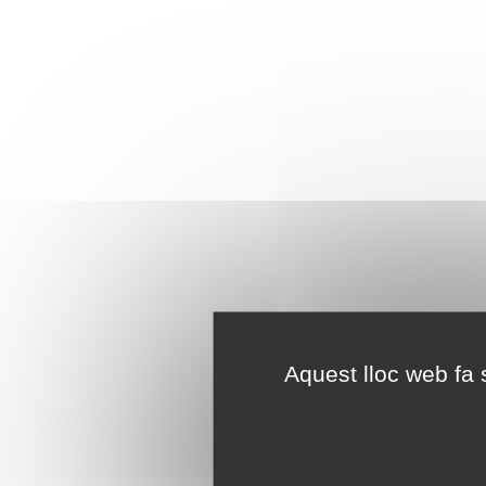
Aquest lloc web fa s