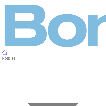
Panell de gestió de galetes
Notícies