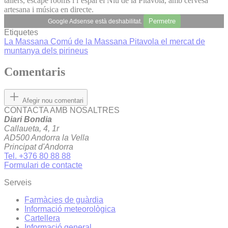
tallers, escape rooms i l’espai el Niu de la Pitavola, amb cervesa
artesana i música en directe.
Permetre
Google Adsense està deshabilitat.
Etiquetes
La Massana
Comú de la Massana
Pitavola
el mercat de
muntanya dels pirineus
Comentaris
Afegir nou comentari
CONTACTA AMB NOSALTRES
Diari Bondia
Callaueta, 4, 1r
AD500 Andorra la Vella
Principat d'Andorra
Tel. +376 80 88 88
Formulari de contacte
Serveis
Farmàcies de guàrdia
Informació meteorològica
Cartellera
Informació general