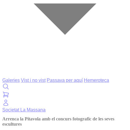
Galeries
Vist i no vist
Passava per aquí
Hemeroteca
Societat
La Massana
Arrenca la Pitavola amb el concurs fotografic de les seves
escultures