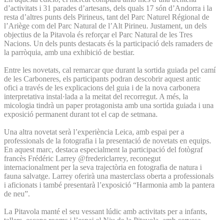
d’activitats i 31 parades d’artesans, dels quals 17 són d’Andorra i la
resta d’altres punts dels Pirineus, tant del Parc Naturel Régional de
l’Ariège com del Parc Natural de l’Alt Pirineu. Justament, un dels
objectius de la Pitavola és reforçar el Parc Natural de les Tres
Nacions. Un dels punts destacats és la participació dels ramaders de
la parròquia, amb una exhibició de bestiar.
Entre les novetats, cal remarcar que durant la sortida guiada pel camí
de les Carboneres, els participants podran descobrir aquest antic
ofici a través de les explicacions del guia i de la nova carbonera
interpretativa instal·lada a la meitat del recorregut. A més, la
micologia tindrà un paper protagonista amb una sortida guiada i una
exposició permanent durant tot el cap de setmana.
Una altra novetat serà l’experiència Leica, amb espai per a
professionals de la fotografia i la presentació de novetats en equips.
En aquest marc, destaca especialment la participació del fotògraf
francès Frédéric Larrey @fredericlarrey, reconegut
internacionalment per la seva trajectòria en fotografia de natura i
fauna salvatge. Larrey oferirà una masterclass oberta a professionals
i aficionats i també presentarà l’exposició “Harmonia amb la pantera
de neu”.
La Pitavola manté el seu vessant lúdic amb activitats per a infants,