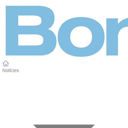
Panell de gestió de galetes
Notícies