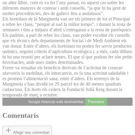
un altre llibre, com es va fer l’any passat, en aquest cas sobre les
diferents maneres de conrear i amb consells, “ja que hi ha gent de
moltes procedències, des de gallecs fins a andalusos”.
Els hortolans de la Margineda van ser els primers de tot el Principat
a rebre les claus, “perquè al sud fa millor temps”, i durant la resta de
setmanes i fins a mitjans d’abril s’entregaran a la resta de parròquies.
Els padrins, a part de rebre les claus, van poder escoltar els consells
que els tècnics dels departaments de Social i de Medi Ambient els
van donar. Entre d’altres, els hortolans no poden fer servir productes
químics, seguint criteris d’agricultura ecològica i, a més, cada dilluns
hi ha una reunió per aclarir temes. El que sí que podran fer són petits
hivernacles, amb unes mides determinades.
Ferrer va ressaltar els beneficis derivats de l’activitat de conrear:
afavoreix la mobilitat, els intercanvis, es fa una activitat saludable i
es promou l’alimentació sana, entre d’altres. Els terrenys de la
Margineda s’han dividit en 29 parcel·les de 40 metres quadrats
cadascuna. Els horts els cedeix la Fundació Julià Reig durant la
temporada de març a octubre.
Permetre
Google Adsense està deshabilitat.
Comentaris
Afegir nou comentari