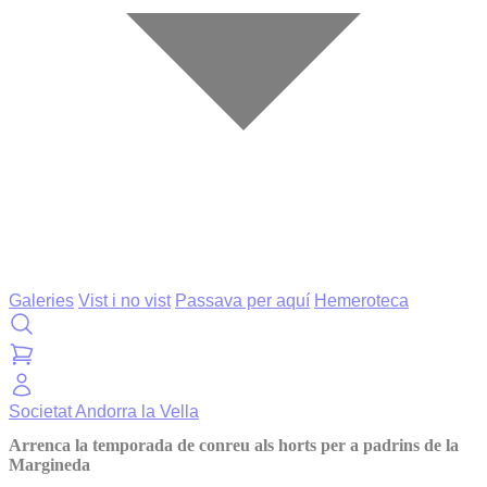
Galeries
Vist i no vist
Passava per aquí
Hemeroteca
Societat
Andorra la Vella
Arrenca la temporada de conreu als horts per a padrins de la
Margineda