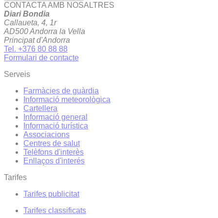
CONTACTA AMB NOSALTRES
Diari Bondia
Callaueta, 4, 1r
AD500 Andorra la Vella
Principat d'Andorra
Tel. +376 80 88 88
Formulari de contacte
Serveis
Farmàcies de guàrdia
Informació meteorològica
Cartellera
Informació general
Informació turística
Associacions
Centres de salut
Telèfons d'interès
Enllaços d'interés
Tarifes
Tarifes publicitat
Tarifes classificats