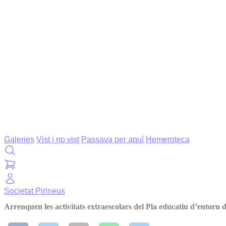
Galeries
Vist i no vist
Passava per aquí
Hemeroteca
Societat
Pirineus
Arrenquen les activitats extraescolars del Pla educatiu d’entorn d