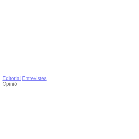
Editorial
Entrevistes
Opinió