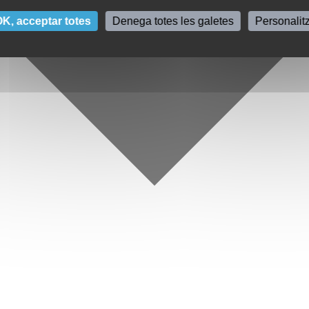
K, acceptar totes
Denega totes les galetes
Personalit