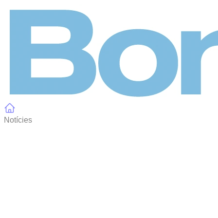
Panell de gestió de galetes
Notícies