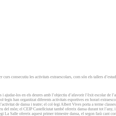
rs consecutiu les activitats extraescolars, com són els tallers d’estudi ass
es i ajudar-los en els deures amb l’objectiu d’afavorir l’èxit escolar de l’
ol·legis han organitzat diferents activitats esportives en horari extraesc
ctivitat de dansa i teatre; el col·legi Albert Vives porta a terme classes 
eu del món; el CEIP Castellciutat també ofereix dansa durant tot l’any, i
egi La Salle ofereix aquest primer trimestre dansa, el segon farà cant coral