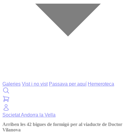
Galeries
Vist i no vist
Passava per aquí
Hemeroteca
Societat
Andorra la Vella
Arriben les 42 bigues de formigó per al viaducte de Doctor
Vilanova