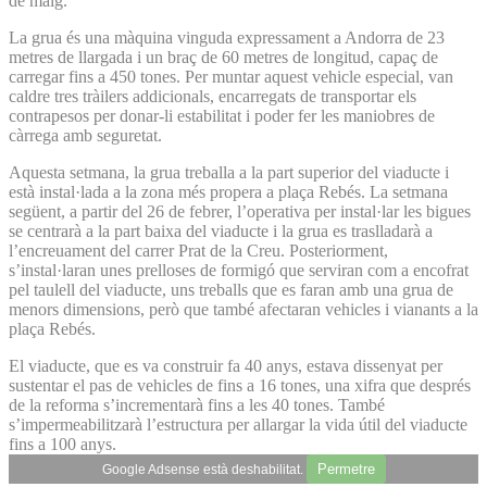
de maig.
La grua és una màquina vinguda expressament a Andorra de 23
metres de llargada i un braç de 60 metres de longitud, capaç de
carregar fins a 450 tones. Per muntar aquest vehicle especial, van
caldre tres tràilers addicionals, encarregats de transportar els
contrapesos per donar-li estabilitat i poder fer les maniobres de
càrrega amb seguretat.
Aquesta setmana, la grua treballa a la part superior del viaducte i
està instal·lada a la zona més propera a plaça Rebés. La setmana
següent, a partir del 26 de febrer, l’operativa per instal·lar les bigues
se centrarà a la part baixa del viaducte i la grua es traslladarà a
l’encreuament del carrer Prat de la Creu. Posteriorment,
s’instal·laran unes prelloses de formigó que serviran com a encofrat
pel taulell del viaducte, uns treballs que es faran amb una grua de
menors dimensions, però que també afectaran vehicles i vianants a la
plaça Rebés.
El viaducte, que es va construir fa 40 anys, estava dissenyat per
sustentar el pas de vehicles de fins a 16 tones, una xifra que després
de la reforma s’incrementarà fins a les 40 tones. També
s’impermeabilitzarà l’estructura per allargar la vida útil del viaducte
fins a 100 anys.
Permetre
Google Adsense està deshabilitat.