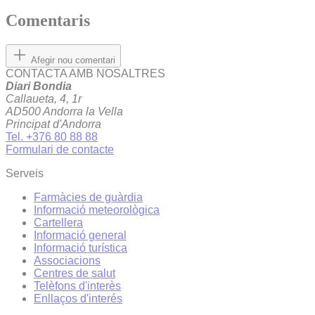
Comentaris
Afegir nou comentari
CONTACTA AMB NOSALTRES
Diari Bondia
Callaueta, 4, 1r
AD500 Andorra la Vella
Principat d'Andorra
Tel. +376 80 88 88
Formulari de contacte
Serveis
Farmàcies de guàrdia
Informació meteorològica
Cartellera
Informació general
Informació turística
Associacions
Centres de salut
Telèfons d'interès
Enllaços d'interés