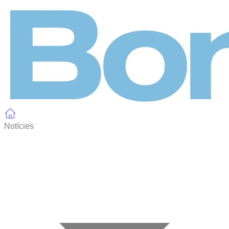
Panell de gestió de galetes
Notícies