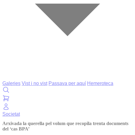
Galeries
Vist i no vist
Passava per aquí
Hemeroteca
Societat
Arxivada la querella pel volum que recopila trenta documents
del ‘cas BPA’