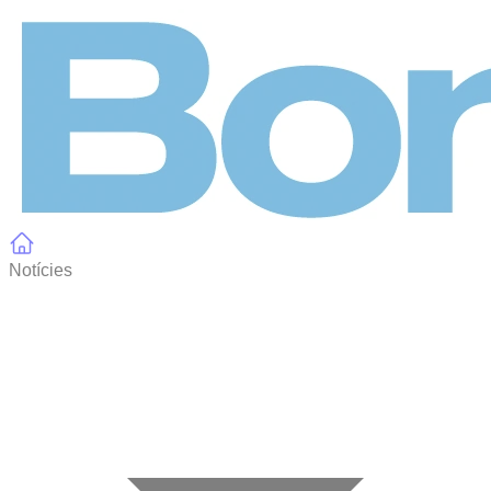
Panell de gestió de galetes
Notícies