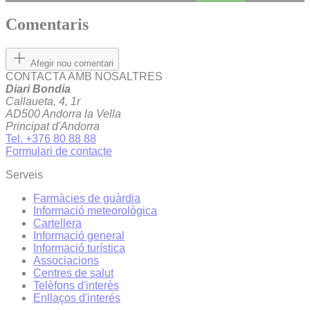
Comentaris
Afegir nou comentari
CONTACTA AMB NOSALTRES
Diari Bondia
Callaueta, 4, 1r
AD500 Andorra la Vella
Principat d'Andorra
Tel. +376 80 88 88
Formulari de contacte
Serveis
Farmàcies de guàrdia
Informació meteorològica
Cartellera
Informació general
Informació turística
Associacions
Centres de salut
Telèfons d'interès
Enllaços d'interés