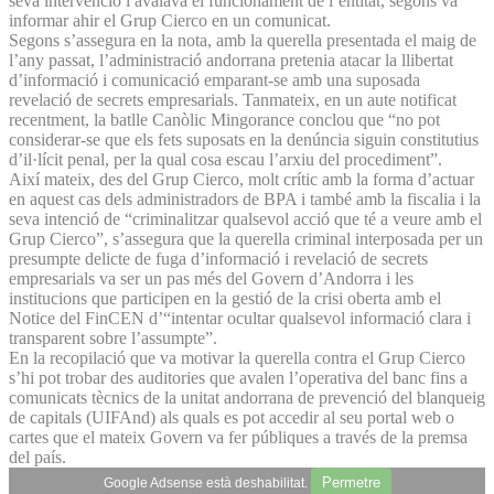
seva intervenció i avalava el funcionament de l’entitat, segons va
informar ahir el Grup Cierco en un comunicat.
Segons s’assegura en la nota, amb la querella presentada el maig de
l’any passat, l’administració andorrana pretenia atacar la llibertat
d’informació i comunicació emparant-se amb una suposada
revelació de secrets empresarials. Tanmateix, en un aute notificat
recentment, la batlle Canòlic Mingorance conclou que “no pot
considerar-se que els fets suposats en la denúncia siguin constitutius
d’il·lícit penal, per la qual cosa escau l’arxiu del procediment”.
Així mateix, des del Grup Cierco, molt crític amb la forma d’actuar
en aquest cas dels administradors de BPA i també amb la fiscalia i la
seva intenció de “criminalitzar qualsevol acció que té a veure amb el
Grup Cierco”, s’assegura que la querella criminal interposada per un
presumpte delicte de fuga d’informació i revelació de secrets
empresarials va ser un pas més del Govern d’Andorra i les
institucions que participen en la gestió de la crisi oberta amb el
Notice del FinCEN d’“intentar ocultar qualsevol informació clara i
transparent sobre l’assumpte”.
En la recopilació que va motivar la querella contra el Grup Cierco
s’hi pot trobar des auditories que avalen l’operativa del banc fins a
comunicats tècnics de la unitat andorrana de prevenció del blanqueig
de capitals (UIFAnd) als quals es pot accedir al seu portal web o
cartes que el mateix Govern va fer públiques a través de la premsa
del país.
Permetre
Google Adsense està deshabilitat.