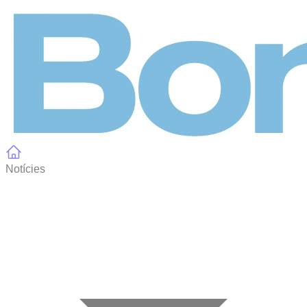
Panell de gestió de galetes
Notícies