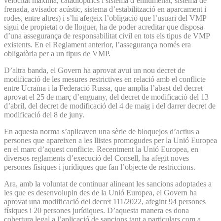
velocitat màxima, catadiòptrics i sistema d’enllumenat, sistema de
frenada, avisador acústic, sistema d’estabilització en aparcament i
rodes, entre altres) i s’hi afegeix l’obligació que l’usuari del VMP
sigui de propietat o de lloguer, ha de poder acreditar que disposa
d’una assegurança de responsabilitat civil en tots els tipus de VMP
existents. En el Reglament anterior, l’assegurança només era
obligatòria per a un tipus de VMP.
D’altra banda, el Govern ha aprovat avui un nou decret de
modificació de les mesures restrictives en relació amb el conflicte
entre Ucraïna i la Federació Russa, que amplia l’abast del decret
aprovat el 25 de març d’enguany, del decret de modificació del 13
d’abril, del decret de modificació del 4 de maig i del darrer decret de
modificació del 8 de juny.
En aquesta norma s’aplicaven una sèrie de bloquejos d’actius a
persones que apareixen a les llistes promogudes per la Unió Europea
en el marc d’aquest conflicte. Recentment la Unió Europea, en
diversos reglaments d’execució del Consell, ha afegit noves
persones físiques i jurídiques que fan l’objecte de restriccions.
Ara, amb la voluntat de continuar alineant les sancions adoptades a
les que es desenvolupin des de la Unió Europea, el Govern ha
aprovat una modificació del decret 111/2022, afegint 94 persones
físiques i 20 persones jurídiques. D’aquesta manera es dona
cobertura legal a l’aplicació de sancions tant a particulars com a