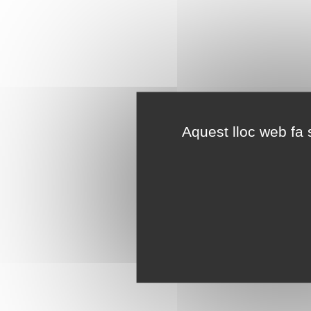
Aquest lloc web fa s