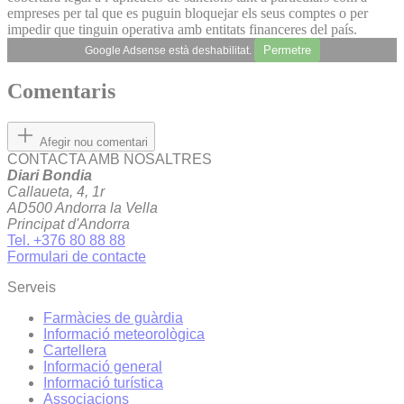
empreses per tal que es puguin bloquejar els seus comptes o per
impedir que tinguin operativa amb entitats financeres del país.
Permetre
Google Adsense està deshabilitat.
Comentaris
Afegir nou comentari
CONTACTA AMB NOSALTRES
Diari Bondia
Callaueta, 4, 1r
AD500 Andorra la Vella
Principat d'Andorra
Tel. +376 80 88 88
Formulari de contacte
Serveis
Farmàcies de guàrdia
Informació meteorològica
Cartellera
Informació general
Informació turística
Associacions