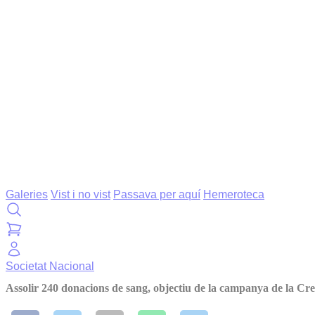
Galeries
Vist i no vist
Passava per aquí
Hemeroteca
Societat
Nacional
Assolir 240 donacions de sang, objectiu de la campanya de la 