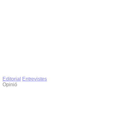
Editorial
Entrevistes
Opinió