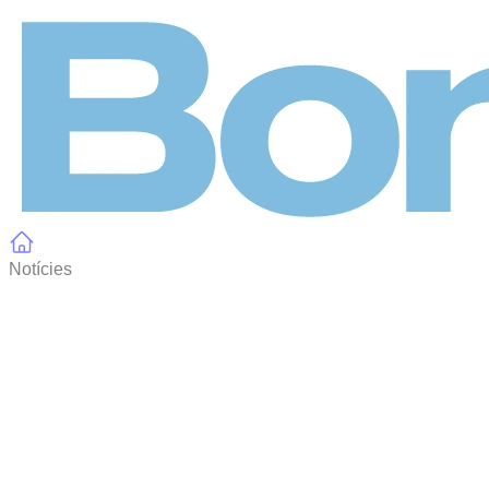
Panell de gestió de galetes
Notícies