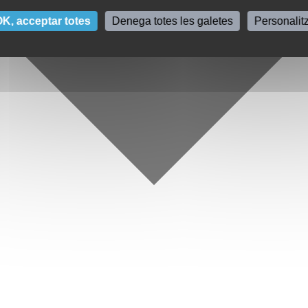
K, acceptar totes
Denega totes les galetes
Personalit