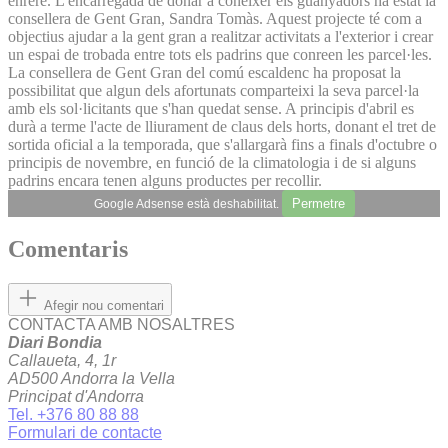
enrere. L'encarregada de donar a conèixer els guanyadors ha estat la
consellera de Gent Gran, Sandra Tomàs. Aquest projecte té com a
objectius ajudar a la gent gran a realitzar activitats a l'exterior i crear
un espai de trobada entre tots els padrins que conreen les parcel·les.
La consellera de Gent Gran del comú escaldenc ha proposat la
possibilitat que algun dels afortunats comparteixi la seva parcel·la
amb els sol·licitants que s'han quedat sense. A principis d'abril es
durà a terme l'acte de lliurament de claus dels horts, donant el tret de
sortida oficial a la temporada, que s'allargarà fins a finals d'octubre o
principis de novembre, en funció de la climatologia i de si alguns
padrins encara tenen alguns productes per recollir.
Permetre
Google Adsense està deshabilitat.
Comentaris
Afegir nou comentari
CONTACTA AMB NOSALTRES
Diari Bondia
Callaueta, 4, 1r
AD500 Andorra la Vella
Principat d'Andorra
Tel. +376 80 88 88
Formulari de contacte