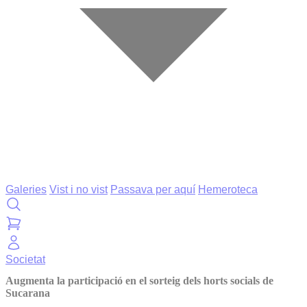
Galeries
Vist i no vist
Passava per aquí
Hemeroteca
Societat
Augmenta la participació en el sorteig dels horts socials de
Sucarana