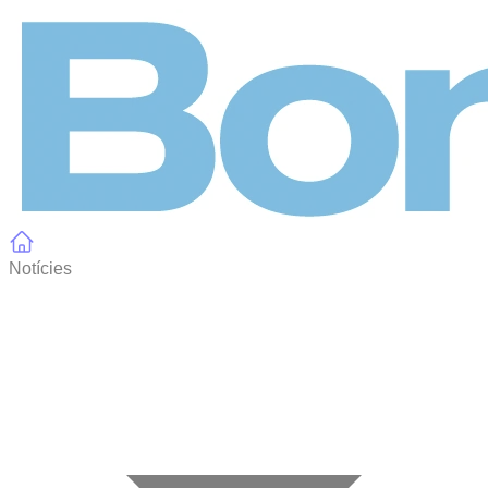
Panell de gestió de galetes
Notícies