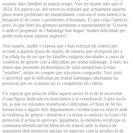
assumir dues famílies al mateix temps. Van ser quatre més que el
2024. En aquest cas, del servei es constata que actualment aquests
pisos tenen problemes de manteniment, com ara el trencament o la
desaparició de coses o problemes d’humitats. El que crida l’atenció,
però, és que fetes les gestions pertinents a manteniment de Govern
o amb el propietari de l’habitatge han tingut “moltes dificultats per
poder solucionar aquests aspectes”.
Així mateix, també s’exposa que s’han reforçat els criteris per
accedir a aquests pisos de suport, de manera que el requisit per a
l’acollida ha de ser que les famílies estiguin vinculades a casos de
violència de gènere i no a dificultats per trobar habitatge. A més, les
dones que presentin problemàtica de salut mental han d’estar
“estables”, tenint en compte que són pisos compartits. Tot i això,
s’adverteix que la dificultat per trobar habitatges alternatius ha
provocat que en ocasions no es compleixin els criteris.
Un aspecte que posa en relleu aquest servei és el de la necessitat
d’una figura dedicada exclusivament a la coordinació. I això no és
tot, ja que es constaten resistències i dificultats a l’hora de fer les
formacions a alguns dels departaments i institucions en relació amb
la violència de gènere i domèstica i a donar a conèixer la Guia i els
protocols d’actuació aprovats. Igualment, la memòria recull que es
continuen identificant incidències en relació amb la manca de
seguiment dels protocols pactats en aspectes com la producció de