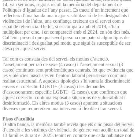
14, van ser nous, segons recull la memòria del departament de
Polítiques d’Igualtat de l’any passat. Es tracta d’un increment que
reflecteix d’una banda una major visibilització de les desigualtats i
violències i de l’altra, una confiança creixent en el servei com a
espai de referència. De fet, si es compara amb el 2019, s’han
multiplicat per cinc, i en comparació amb el 2024, en són dos més.
Cal tenir present que qualsevol persona que pateixi algun tipus de
discriminació i desigualtat pel motiu que sigui és susceptible de ser
atesa per aquest servei.
Tal com es constata des del servei, els motius d’atenció,
l’assetjament per raó de sexe (4 casos) i l’assetjament sexual (3
casos) continuen sent problemàtiques centrals, fet que evidencia que
les violències masclistes en l’entorn laboral persisteixen com una
realitat estructural. A aquestes tipologies s’hi suma la discriminació
envers el col·lectiu LGBTI+ (3 casos) i les demandes
d’assessorament específic LGBTI+ (2 casos), que confirmen que
aquest col·lectiu continua exposat a situacions de vulnerabilitat i
desinformació. Els altres motius (3 casos) apunten a situacions
diverses que requereixen una intervenció flexible i transversal.
Pisos d’acollida
D’altra banda, la memòria també revela que els cinc pisos del Servei
d’atenció a les víctimes de violència de gènere van acollir un total de
13 famílies durant el 2025, tenint en compte que cada habitatge pot