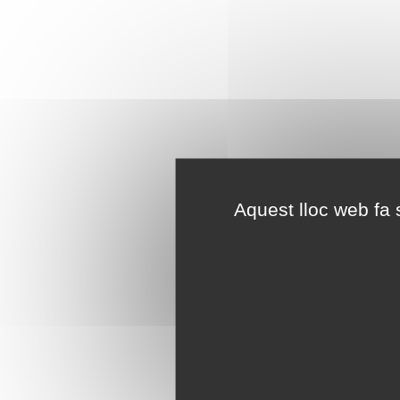
Aquest lloc web fa s