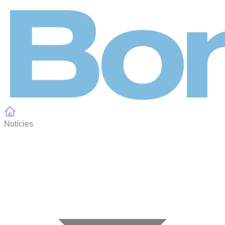
Panell de gestió de galetes
Notícies