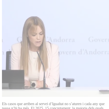
Els casos que arriben al servei d’Igualtat no s’aturen i cada any que
passa n’hi ha més. El 2025, 15 concretament, la majoria dels quals,