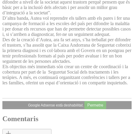
difondre a nivell de la societat aquest trastorn perquè pensem que és
bàsic per a la inclusió dels afectats i per assolir un millor grau
d’integració a la societat”.
D’altra banda, Autea vol reprendre els tallers amb els pares i fer una
campanya de formació a les escoles del país per difondre la malaltia
i per donar els recursos que han de permetre detectar possibles casos
i, si s’arriben a diagnosticar, fer-ne un seguiment adequat.
Des de la creació d’Autea, ara fa set anys, s’ha treballat per difondre
el trastorn, s’ha assolit que la Caixa Andorrana de Seguretat cobreixi
la primera diagnosi i es col·labora amb el Govern en un postgrau per
tenir professionals formats al país per poder avaluar i fer un bon
seguiment de les persones afectades.
Els objectius més immediats són crear un centre de coordinació i la
cobertura per part de la Seguretat Social dels tractaments i les
teràpies. A més, es continuarà organitzant conferències i tallers per a
les famílies, oferint un espai d’orientació i on compartir inquietuds.
Permetre
Google Adsense està deshabilitat.
Comentaris