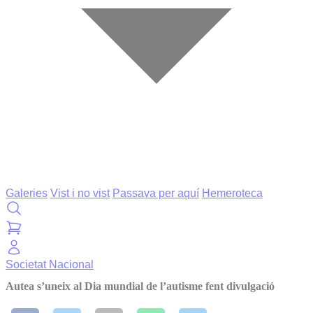
Galeries
Vist i no vist
Passava per aquí
Hemeroteca
Societat
Nacional
Autea s’uneix al Dia mundial de l’autisme fent divulgació