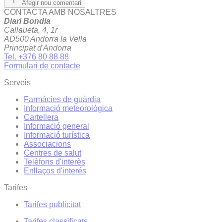
Afegir nou comentari
CONTACTA AMB NOSALTRES
Diari Bondia
Callaueta, 4, 1r
AD500 Andorra la Vella
Principat d'Andorra
Tel. +376 80 88 88
Formulari de contacte
Serveis
Farmàcies de guàrdia
Informació meteorològica
Cartellera
Informació general
Informació turística
Associacions
Centres de salut
Telèfons d'interès
Enllaços d'interés
Tarifes
Tarifes publicitat
Tarifes classificats