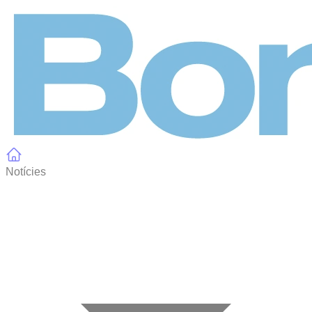
Panell de gestió de galetes
Notícies