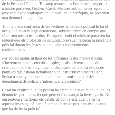
de la Festa del Poble d’Encamp avancen “a bon ritme”, segons el
ministre portaveu, Guillem Casal. Mentrestant, un tercer agredit, un
jove català que s’allotjava en un hotel de la parròquia, ha presentat
una denúncia a la policia.
Tot i la plena confiança de les víctimes en la feina policial hi ha el
desig que aviat hi hagi detencions, sobretot tenint en compte que
s’acosten més actes festius. En aquest sentit el ministre portaveu ha
reiterat que els protocols de seguretat preveuen reforçar la presència
policial durant les festes majors i altres esdeveniments
multitudinaris.
Per aquest motiu, al llarg de les pròximes festes majors d’estiu
s’incrementaran els efectius desplegats als diferents punts de
celebració però ha afegit que no disposava de la xifra exacta de
patrulles que estaran treballant en aquests esdeveniments i s'ha
limitat a assenyalar que “hi ha un compromís per part del
departament de policia d’intensificar els controls”.
Casal ha explicat que “la policia ha efectuat la seva feina i hi ha les
denúncies pertinents, fet que permet fer avançar la investigació. No
em pertoca a mi donar els detalls de com s’està duent a terme
aquesta investigació perquè tampoc hem de posar en risc la tasca
que ha de fer la policia”.