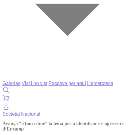
Galeries
Vist i no vist
Passava per aquí
Hemeroteca
Societat
Nacional
Avança “a bon ritme” la feina per a identificar els agressors
d’Encamp