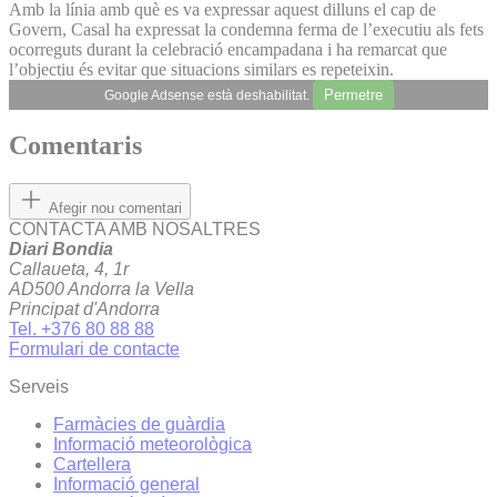
Amb la línia amb què es va expressar aquest dilluns el cap de
Govern, Casal ha expressat la condemna ferma de l’executiu als fets
ocorreguts durant la celebració encampadana i ha remarcat que
l’objectiu és evitar que situacions similars es repeteixin.
Permetre
Google Adsense està deshabilitat.
Comentaris
Afegir nou comentari
CONTACTA AMB NOSALTRES
Diari Bondia
Callaueta, 4, 1r
AD500 Andorra la Vella
Principat d'Andorra
Tel. +376 80 88 88
Formulari de contacte
Serveis
Farmàcies de guàrdia
Informació meteorològica
Cartellera
Informació general