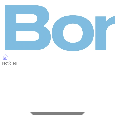
Panell de gestió de galetes
Notícies